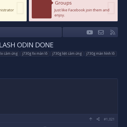
Groups
nistrator
Just like Facebook join them and
enjoy.
youtube
Liên hệ
RSS
Facebook
Twitter
 FLASH ODIN DONE
fix cảm ứng
j730g fix màn lô
j730g liệt cảm ứng
j730g màn hình lô
#1,021