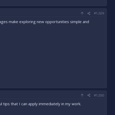
#1,029
ages make exploring new opportunities simple and
#1,030
 tips that I can apply immediately in my work.