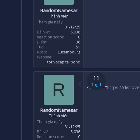
RandomNamesar
Thành Viên
Tham gia ngày
31/12/25
Bài viết
5,036
Reaction score
0
Điểm
36
Tuổi
51
Nơi ở
Luxembourg
Website
torivocapital.bond
11
R
Thg 1
<a href="
https://discov
RandomNamesar
Thành Viên
Tham gia ngày
31/12/25
Bài viết
5,036
Reaction score
0