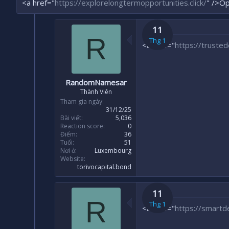
<a href="
https://explorelongtermopportunities.click/
" />Op
11
R
Thg 1
<a href="
https://trusted
RandomNamesar
Thành Viên
Tham gia ngày
31/12/25
Bài viết
5,036
Reaction score
0
Điểm
36
Tuổi
51
Nơi ở
Luxembourg
Website
torivocapital.bond
11
R
Thg 1
<a href="
https://smartde