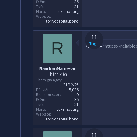
Điểm
36
Tuổi
51
Nơi ở
Luxembourg
Website
torivocapital.bond
11
R
Thg 1
<a href="
https://reliabl
RandomNamesar
Thành Viên
Tham gia ngày
31/12/25
Bài viết
5,036
Reaction score
0
Điểm
36
Tuổi
51
Nơi ở
Luxembourg
Website
torivocapital.bond
11