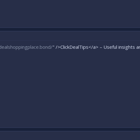
edealshoppingplace.bond/
" />ClickDealTips</a> – Useful insights 