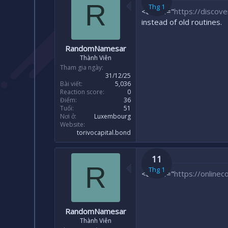
R
Thg 1
<a href="
https://discov
instead of old routines.
RandomNamesar
Thành Viên
Tham gia ngày
31/12/25
Bài viết
5,036
Reaction score
0
Điểm
36
Tuổi
51
Nơi ở
Luxembourg
Website
torivocapital.bond
11
R
Thg 1
<a href="
https://onlinec
RandomNamesar
Thành Viên