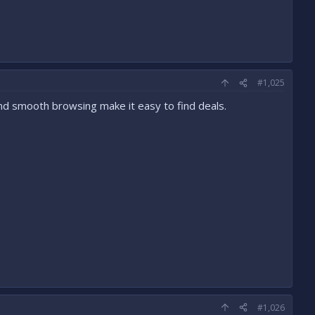
#1,025
and smooth browsing make it easy to find deals.
#1,026