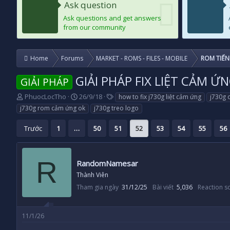
Ask question
Ask questions and get answers
from our community
Home
Forums
MARKET - ROMS - FILES - MOBILE
ROM TIẾN
GIẢI PHÁP FIX LIỆT CẢM Ứ
GIẢI PHÁP
T
N
T
PhuocLocTho
26/9/18
how to fix j730g liệt cảm ứng
j730g 
h
g
a
j730g rom cảm ứng ok
j730g treo logo
r
à
g
e
y
s
Trước
1
…
50
51
52
53
54
55
56
a
g
d
ử
s
i
R
t
RandomNamesar
a
Thành Viên
r
Tham gia ngày
31/12/25
Bài viết
5,036
Reaction s
t
e
r
11/1/26