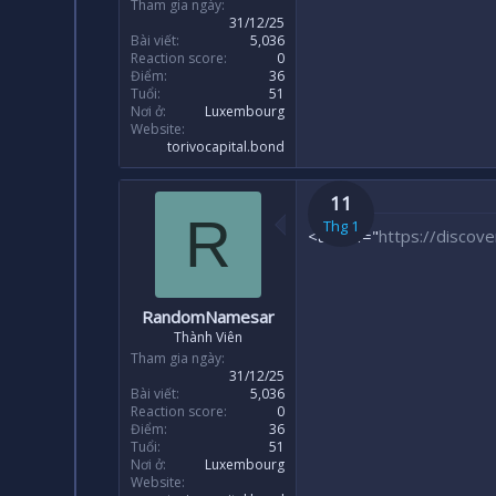
Tham gia ngày
31/12/25
Bài viết
5,036
Reaction score
0
Điểm
36
Tuổi
51
Nơi ở
Luxembourg
Website
torivocapital.bond
11
R
Thg 1
<a href="
https://discove
RandomNamesar
Thành Viên
Tham gia ngày
31/12/25
Bài viết
5,036
Reaction score
0
Điểm
36
Tuổi
51
Nơi ở
Luxembourg
Website