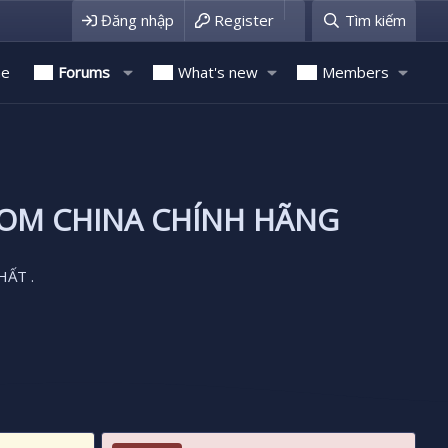
Đăng nhập
Register
Tìm kiếm
e
Forums
What's new
Members
ROM CHINA CHÍNH HÃNG
HẤT .