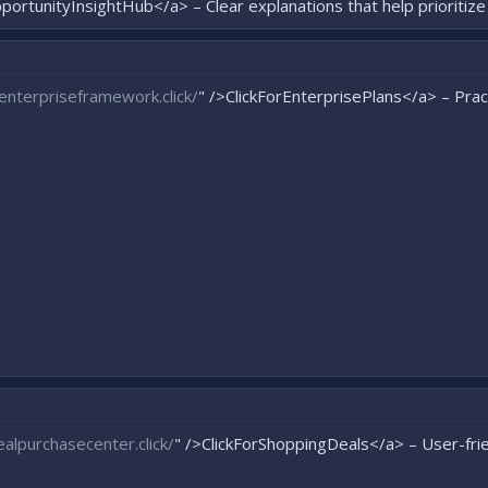
portunityInsightHub</a> – Clear explanations that help prioritize 
enterpriseframework.click/
" />ClickForEnterprisePlans</a> – Pract
alpurchasecenter.click/
" />ClickForShoppingDeals</a> – User-frie