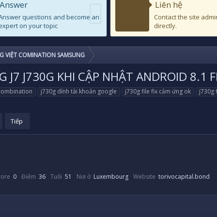
Answer
Liên hệ
Answer questions and become an
Contact the site admi
expert on your topic
directly.
G VIỆT COMINATION SAMSUNG
NG J7 J730G KHI CẬP NHẬT ANDROID 8.1
combination
j730g dính tài khoản google
j730g file fix cảm ứng ok
j730g 
Tiếp
core
0
Điểm
36
Tuổi
51
Nơi ở
Luxembourg
Website
torivocapital.bond