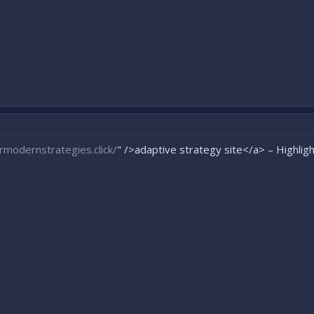
rmodernstrategies.click/
" />adaptive strategy site</a> – Highlig