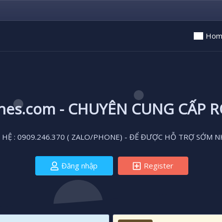
Hom
ones.com - CHUYÊN CUNG CẤP 
 HỆ : 0909.246.370 ( ZALO/PHONE) - ĐỂ ĐƯỢC HỖ TRỢ SỚM N
Đăng nhập
Register