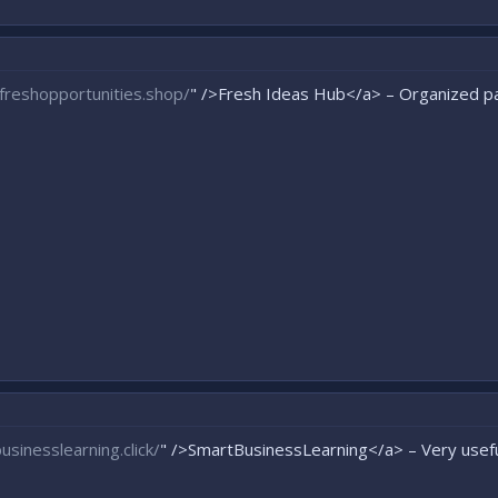
efreshopportunities.shop/
" />Fresh Ideas Hub</a> – Organized p
businesslearning.click/
" />SmartBusinessLearning</a> – Very useful