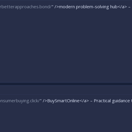
erbetterapproaches.bond/
" />modern problem-solving hub</a> – E
onsumerbuying.click/
" />BuySmartOnline</a> – Practical guidance