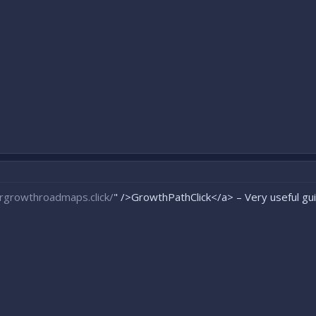
ergrowthroadmaps.click/
" />GrowthPathClick</a> – Very useful gu