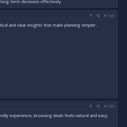
long-term decisions effectively.
#1,022
ical and clear insights that make planning simpler.
#1,023
ndly experience, browsing deals feels natural and easy.