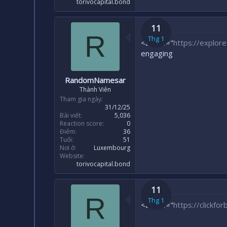
torivocapital.bond
11
R
Thg 1
<a href="
https://explor
engaging
RandomNamesar
Thành Viên
Tham gia ngày
31/12/25
Bài viết
5,036
Reaction score
0
Điểm
36
Tuổi
51
Nơi ở
Luxembourg
Website
torivocapital.bond
11
R
Thg 1
<a href="
https://clickfor