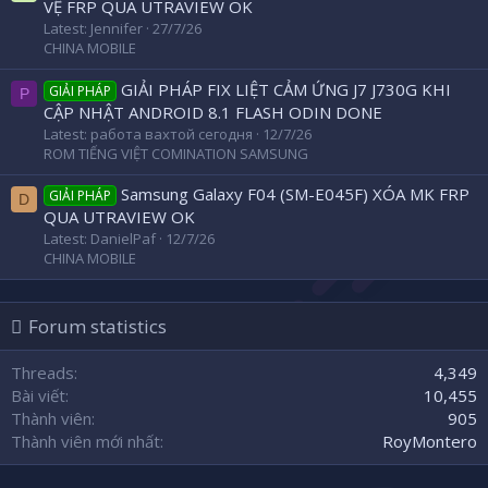
VỆ FRP QUA UTRAVIEW OK
Latest: Jennifer
27/7/26
CHINA MOBILE
GIẢI PHÁP FIX LIỆT CẢM ỨNG J7 J730G KHI
GIẢI PHÁP
Р
CẬP NHẬT ANDROID 8.1 FLASH ODIN DONE
Latest: работа вахтой сегодня
12/7/26
ROM TIẾNG VIỆT COMINATION SAMSUNG
Samsung Galaxy F04 (SM-E045F) XÓA MK FRP
GIẢI PHÁP
D
QUA UTRAVIEW OK
Latest: DanielPaf
12/7/26
CHINA MOBILE
Forum statistics
Threads
4,349
Bài viết
10,455
Thành viên
905
Thành viên mới nhất
RoyMontero