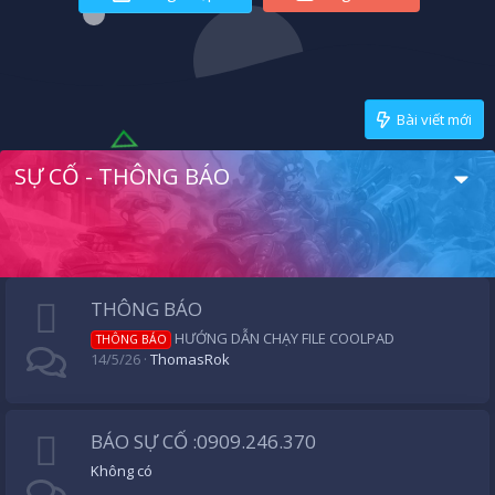
Bài viết mới
SỰ CỐ - THÔNG BÁO
THÔNG BÁO
HƯỚNG DẪN CHẠY FILE COOLPAD
THÔNG BÁO
14/5/26
ThomasRok
BÁO SỰ CỐ :0909.246.370
Không có