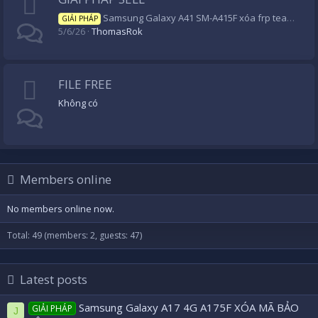
Samsung Galaxy A41 SM-A415F xóa frp teamview ok
GIẢI PHÁP
5/6/26
ThomasRok
FILE FREE
Không có
Members online
No members online now.
Total: 49 (members: 2, guests: 47)
Latest posts
Samsung Galaxy A17 4G A175F XÓA MÃ BẢO
GIẢI PHÁP
J