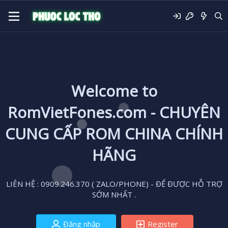
Welcome to
RomVietFones.com - CHUYÊN
CUNG CẤP ROM CHINA CHÍNH
HÃNG
LIÊN HỆ : 0909.246.370 ( ZALO/PHONE) - ĐỂ ĐƯỢC HỖ TRỢ
SỚM NHẤT .
Đăng nhập
Register