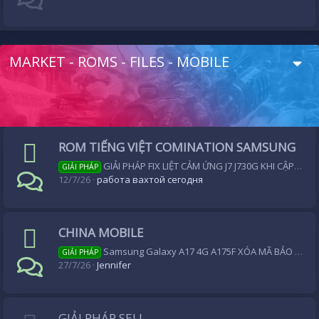
MARKET - ROMS - FILES - MOBILE
ROM TIẾNG VIỆT COMINATION SAMSUNG
GIẢI PHÁP FIX LIỆT CẢM ỨNG J7 J730G KHI CẬP NHẬT ANDROID 8.1 FLASH ODIN DONE
GIẢI PHÁP
12/7/26
работа вахтой сегодня
CHINA MOBILE
Samsung Galaxy A17 4G A175F XÓA MÃ BẢO VỆ FRP QUA UTRAVIEW OK
GIẢI PHÁP
27/7/26
Jennifer
GIẢI PHÁP SELL