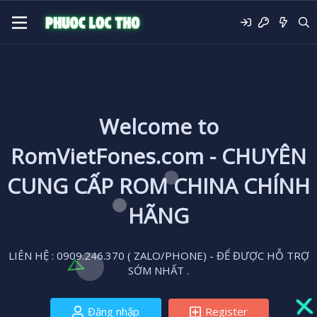
Welcome to
RomVietFones.com - CHUYÊN
CUNG CẤP ROM CHINA CHÍNH
HÃNG
LIÊN HỆ : 0909.246.370 ( ZALO/PHONE) - ĐỂ ĐƯỢC HỖ TRỢ
SỚM NHẤT .
Đăng nhập
Register