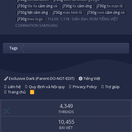
j730g
file fix
cảm
ứng
ok
j730g
fix
cảm
ứng
j730g
fix màn lô
j730g
liệt
cảm
ứng
j730g
màn hình lô
j730g
rom
cảm
ứng
ok
Trả lời: 1,118
Diễn đàn:
ROM TIẾNG VIỆT
j730g
treo logo
COMINATION SAMSUNG
Tags
Exclusive Dark (Parent-DO-NOT-EDIT)
Tiếng Việt
Liên hệ
Quy định và Nội quy
Privacy Policy
Trợ giúp
Trang chủ
R
S
S
4,349
THREADS
10,455
BÀI VIẾT