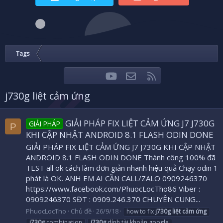
Tags
youtube
Liên hệ
RSS
Facebook
Twitter
j730g liệt cảm ứng
GIẢI PHÁP FIX LIỆT CẢM ỨNG J7 J730G
GIẢI PHÁP
P
KHI CẬP NHẬT ANDROID 8.1 FLASH ODIN DONE
GIẢI PHÁP FIX LIỆT CẢM ỨNG J7 J730G KHI CẬP NHẬT
ANDROID 8.1 FLASH ODIN DONE Thành công 100% đã
TEST all ok cách làm đơn giản nhanh hiệu quả Chạy odin 1
phát là OK. ANH EM AI CẦN CALL/ZALO 0909246370
https://www.facebook.com/PhuocLocTho86 Viber :
0909246370 SĐT : 0909.246.370 CHUYÊN CUNG...
PhuocLocTho
Chủ đề
26/9/18
how to fix
j730g
liệt
cảm
ứng
j730g
combination
j730g
dính tài khoản google