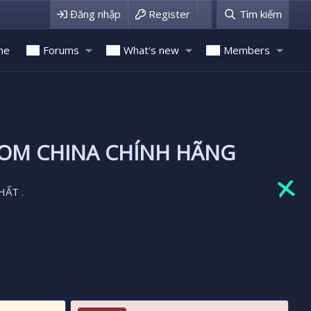
Đăng nhập
Register
Tìm kiếm
me
Forums
What's new
Members
ROM CHINA CHÍNH HÃNG
HẤT .