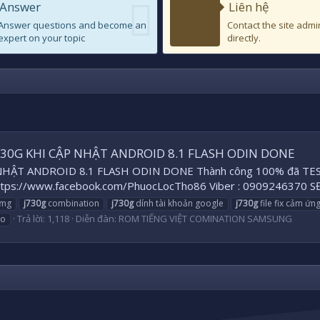
Answer
Liên hệ
Answer questions and become an
Contact the site admi
expert on your topic
directly.
 J730G KHI CẬP NHẬT ANDROID 8.1 FLASH ODIN DONE
T ANDROID 8.1 FLASH ODIN DONE Thành công 100% đã TEST all ok
tps://www.facebook.com/PhuocLocTho86 Viber : 0909246370 S
ứng
j730g
combination
j730g
dính tài khoản google
j730g
file fix cảm ứn
Trả lời: 1,118
Diễn đàn:
ROM TIẾNG VIỆT COMINATION SAMSUNG
go