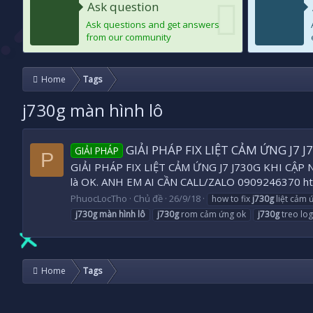
Ask question
Ask questions and get answers
from our community
Home
Tags
j730g màn hình lô
GIẢI PHÁP FIX LIỆT CẢM ỨNG J7
GIẢI PHÁP
P
GIẢI PHÁP FIX LIỆT CẢM ỨNG J7 J730G KHI CẬP NHẬ
là OK. ANH EM AI CẦN CALL/ZALO 0909246370 ht
PhuocLocTho
Chủ đề
26/9/18
how to fix
j730g
liệt cảm 
j730g
màn
hình
lô
j730g
rom cảm ứng ok
j730g
treo lo
Home
Tags