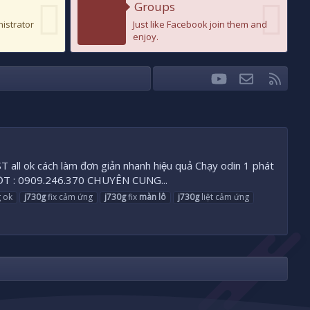
Groups
nistrator
Just like Facebook join them and
enjoy.
youtube
Liên hệ
RSS
Facebook
Twitter
 cách làm đơn giản nhanh hiệu quả Chạy odin 1 phát
ĐT : 0909.246.370 CHUYÊN CUNG...
g ok
j730g
fix cảm ứng
j730g
fix
màn
lô
j730g
liệt cảm ứng