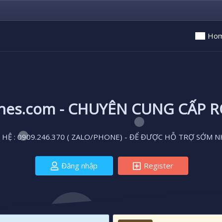
Ho
ones.com - CHUYÊN CUNG CẤP 
 HỆ : 0909.246.370 ( ZALO/PHONE) - ĐỂ ĐƯỢC HỖ TRỢ SỚM N
Đăng nhập
Register