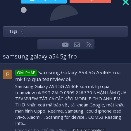
Tags
youtube
Liên hệ
RSS
Facebook
Twitter
samsung galaxy a54 5g frp
Samsung Galaxy A54 5G A546E xóa
GIẢI PHÁP
P
mk frp qua teamview ok
Samsung Galaxy A54 5G A546E xóa mk frp qua
teamview ok SĐT ZALO 0909.246.370 NHẬN LÀM QUA
TEAMVIEW TẤT CẢ CÁC KÈO MOBILE CHO ANH EM
THỢ Nhận xoá mã bảo vệ , tài khoản Google, mật khẩu
màn hình Oppo, Realme, Samsung, icould iphone ipad
,Vivo, Xiaomi,… Scanning for device... COM53 Reading
Info...
PhuocLocTho
Chủ đề
3/8/23
a54
6e combination