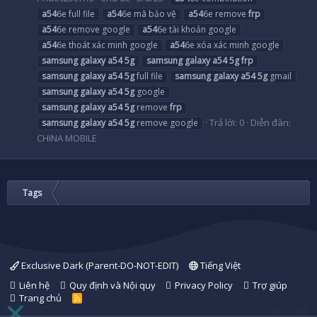
a54
6e full file
a54
6e mã bảo vệ
a54
6e remove
frp
a54
6e remove google
a54
6e tài khoản google
a54
6e thoát xác minh google
a54
6e xóa xác minh google
samsung
galaxy
a54
5g
samsung
galaxy
a54
5g
frp
samsung
galaxy
a54
5g
full file
samsung
galaxy
a54
5g
gmail
samsung
galaxy
a54
5g
google
samsung
galaxy
a54
5g
remove
frp
Trả lời: 0
Diễn đàn:
samsung
galaxy
a54
5g
remove google
CHINA MOBILE
Tags
Exclusive Dark (Parent-DO-NOT-EDIT)
Tiếng Việt
Liên hệ
Quy định và Nội quy
Privacy Policy
Trợ giúp
Trang chủ
R
S