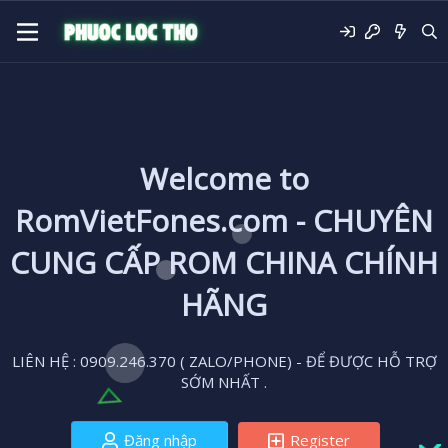
Welcome to
RomVietFones.com - CHUYÊN
CUNG CẤP ROM CHINA CHÍNH
HÃNG
LIÊN HỆ : 0909.246.370 ( ZALO/PHONE) - ĐỂ ĐƯỢC HỖ TRỢ
SỚM NHẤT .
Đăng nhập
Register