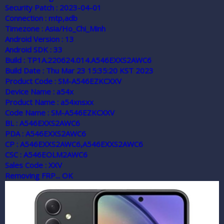
Security Patch : 2023-04-01
Connection : mtp,adb
Timezone : Asia/Ho_Chi_Minh
Android Version : 13
Android SDK : 33
Build : TP1A.220624.014.A546EXXS2AWC6
Build Date : Thu Mar 23 15:35:20 KST 2023
Product Code : SM-A546EZKCXXV
Device Name : a54x
Product Name : a54xnsxx
Code Name : SM-A546EZKCXXV
BL : A546EXXS2AWC6
PDA : A546EXXS2AWC6
CP : A546EXXS2AWC6,A546EXXS2AWC6
CSC : A546EOLM2AWC6
Sales Code : XXV
Removing FRP... OK