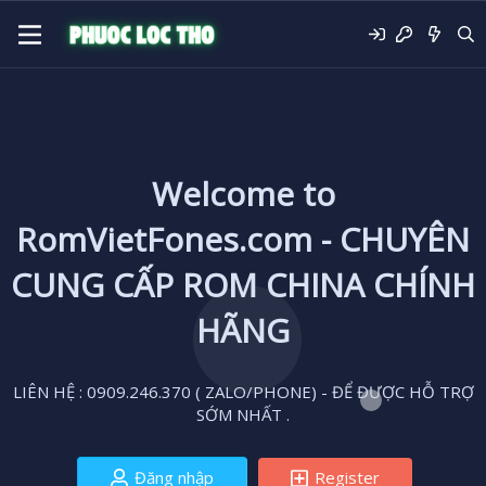
Welcome to
RomVietFones.com - CHUYÊN
CUNG CẤP ROM CHINA CHÍNH
HÃNG
LIÊN HỆ : 0909.246.370 ( ZALO/PHONE) - ĐỂ ĐƯỢC HỖ TRỢ
SỚM NHẤT .
Đăng nhập
Register