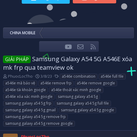
CHINA MOBILE
youtube
Liên hệ
RSS
Facebook
Twitter
Samsung Galaxy A54 5G A546E xóa
GIẢI PHÁP
mk frp qua teamview ok
T
N
T
PhuocLocTho
3/8/23
a546e combination
a546e full file
h
g
a
a546e mã bảo vệ
a546e remove frp
a546e remove google
r
à
g
a546e tài khoản google
a546e thoát xác minh google
e
y
s
a546e xóa xác minh google
samsung galaxy a54 5g
a
g
samsung galaxy a54 5g frp
d
ử
samsung galaxy a54 5g full file
s
i
samsung galaxy a54 5g gmail
samsung galaxy a54 5g google
t
samsung galaxy a54 5g remove frp
a
samsung galaxy a54 5g remove google
r
t
e
PhuocLocTho