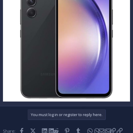
You must log in or register to reply here.
Facebook
X (Twitter)
LinkedIn
Reddit
Pinterest
Tumblr
WhatsApp
Email
Link
Share: