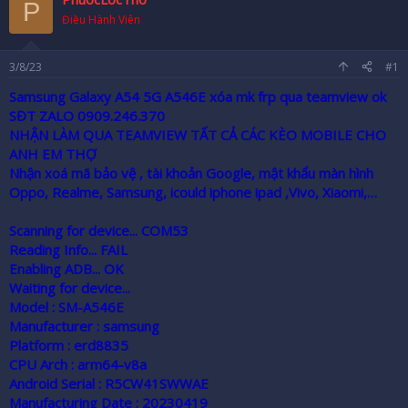
P
r
Điều Hành Viên
3/8/23
#1
Samsung Galaxy A54 5G A546E xóa mk frp qua teamview ok
SĐT ZALO 0909.246.370
NHẬN LÀM QUA TEAMVIEW TẤT CẢ CÁC KÈO MOBILE CHO
ANH EM THỢ
Nhận xoá mã bảo vệ , tài khoản Google, mật khẩu màn hình
Oppo, Realme, Samsung, icould iphone ipad ,Vivo, Xiaomi,…
Scanning for device... COM53
Reading Info... FAIL
Enabling ADB... OK
Waiting for device...
Model : SM-A546E
Manufacturer : samsung
Platform : erd8835
CPU Arch : arm64-v8a
Android Serial : R5CW41SWWAE
Manufacturing Date : 20230419