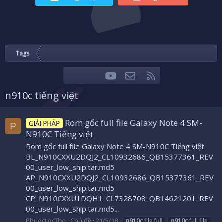
Tags
youtube
Liên hệ
RSS
Facebook
Twitter
n910c tiếng việt
Rom gốc full file Galaxy Note 4 SM-
GIẢI PHÁP
P
N910C Tiếng việt
Rom gốc full file Galaxy Note 4 SM-N910C Tiếng việt
BL_N910CXXU2DQJ2_CL10932686_QB15377361_REV
00_user_low_ship.tar.md5
AP_N910CXXU2DQJ2_CL10932686_QB15377361_REV
00_user_low_ship.tar.md5
CP_N910CXXU1DQH1_CL7328708_QB14621201_REV
00_user_low_ship.tar.md5...
PhuocLocTho
Chủ đề
21/5/18
n910c
file full
n910c
full file