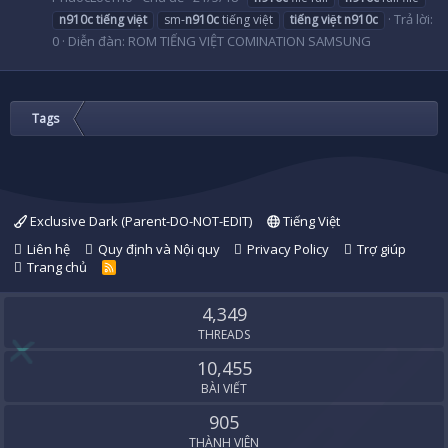
Trả lời:
n910c
tiếng
việt
sm-
n910c
tiếng việt
tiếng
việt
n910c
0
Diễn đàn:
ROM TIẾNG VIỆT COMINATION SAMSUNG
Tags
Exclusive Dark (Parent-DO-NOT-EDIT)
Tiếng Việt
Liên hệ
Quy định và Nội quy
Privacy Policy
Trợ giúp
Trang chủ
R
S
S
4,349
THREADS
10,455
BÀI VIẾT
905
THÀNH VIÊN