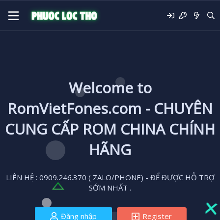
Welcome to
RomVietFones.com - CHUYÊN
CUNG CẤP ROM CHINA CHÍNH
HÃNG
LIÊN HỆ : 0909.246.370 ( ZALO/PHONE) - ĐỂ ĐƯỢC HỖ TRỢ
SỚM NHẤT .
Đăng nhập
Register