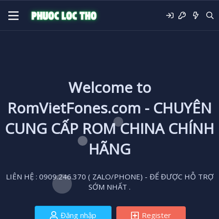
Welcome to
RomVietFones.com - CHUYÊN
CUNG CẤP ROM CHINA CHÍNH
HÃNG
LIÊN HỆ : 0909.246.370 ( ZALO/PHONE) - ĐỂ ĐƯỢC HỖ TRỢ
SỚM NHẤT .
Đăng nhập
Register