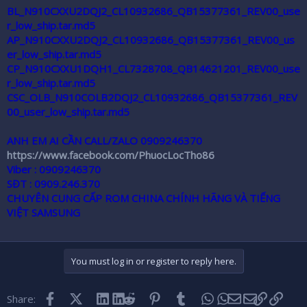
BL_N910CXXU2DQJ2_CL10932686_QB15377361_REV00_use
r
r_low_ship.tar.md5
AP_N910CXXU2DQJ2_CL10932686_QB15377361_REV00_us
er_low_ship.tar.md5
CP_N910CXXU1DQH1_CL7328708_QB14621201_REV00_use
r_low_ship.tar.md5
CSC_OLB_N910COLB2DQJ2_CL10932686_QB15377361_REV
00_user_low_ship.tar.md5
ANH EM AI CẦN CALL/ZALO 0909246370
https://www.facebook.com/PhuocLocTho86
Viber : 0909246370
SĐT : 0909.246.370
CHUYÊN CUNG CẤP ROM CHINA CHÍNH HÃNG VÀ TIẾNG
VIỆT SAMSUNG
You must log in or register to reply here.
Facebook
X (Twitter)
LinkedIn
Reddit
Pinterest
Tumblr
WhatsApp
Email
Link
Share: