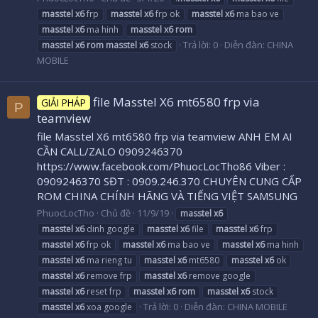
masstel
x6
frp
masstel
x6
frp ok
masstel
x6
ma bao ve
masstel
x6
ma hinh
masstel
x6
rom
Trả lời: 0
Diễn đàn:
CHINA
masstel
x6
rom
masstel
x6
stock
MOBILE
file Masstel X6 mt6580 frp via
GIẢI PHÁP
P
teamview
file Masstel X6 mt6580 frp via teamview ANH EM AI
CẦN CALL/ZALO 0909246370
https://www.facebook.com/PhuocLocTho86 Viber :
0909246370 SĐT : 0909.246.370 CHUYÊN CUNG CẤP
ROM CHINA CHÍNH HÃNG VÀ TIẾNG VIỆT SAMSUNG
PhuocLocTho
Chủ đề
11/9/19
masstel
x6
masstel
x6
dinh google
masstel
x6
file
masstel
x6
frp
masstel
x6
frp ok
masstel
x6
ma bao ve
masstel
x6
ma hinh
masstel
x6
ma rieng tu
masstel
x6
mt6580
masstel
x6
ok
masstel
x6
remove frp
masstel
x6
remove google
masstel
x6
reset frp
masstel
x6
rom
masstel
x6
stock
Trả lời: 0
Diễn đàn:
CHINA MOBILE
masstel
x6
xoa google