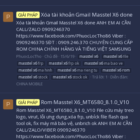
Xóa tài khoản Gmail Masstel X6 done
GIẢI PHÁP
P
Xóa tài khoản Gmail Masstel X6 done ANH EM AI CẦN
CALL/ZALO 0909246370
https://www.facebook.com/PhuocLocTho86 Viber :
0909246370 SĐT : 0909.246.370 CHUYÊN CUNG CẤP
ROM CHINA CHÍNH HÃNG VÀ TIẾNG VIỆT SAMSUNG
PhuocLocTho
Chủ đề
15/6/19
masstel
x6
masstel
x6
file
masstel
x6
frp
masstel
x6
frp ok
masstel
x6
ma bao ve
masstel
x6
ma hinh
masstel
x6
ma rieng tu
masstel
x6
rom
Trả lời: 1
Diễn đàn:
masstel
x6
stock
masstel
x6
stock ok
CHINA MOBILE
Rom Masstel X6_MT6580_8.1.0_V10
GIẢI PHÁP
P
Rom Masstel X6_MT6580_8.1.0_V10 File cứu máy treo
logo, virut, lỗi ưng dụng,xóa frp, unbỉck file flash qua
tool ok, fix máy mã bảo vệ, unbrich ok ANH EM AI CẦN
CALL/ZALO/VIBER 0909246370
https://www.facebook.com/PhuocLocTho86 Viber :