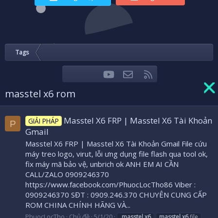
Tags
youtube
Liên hệ
RSS
Facebook
Twitter
masstel x6 rom
Masstel X6 FRP | Masstel X6 Tài Khoản
GIẢI PHÁP
P
Gmail
Masstel X6 FRP | Masstel X6 Tài Khoản Gmail File cứu
máy treo logo, virut, lỗi ưng dụng file flash qua tool ok,
fix máy mã bảo vệ, unbrich ok ANH EM AI CẦN
CALL/ZALO 0909246370
https://www.facebook.com/PhuocLocTho86 Viber :
0909246370 SĐT : 0909.246.370 CHUYÊN CUNG CẤP
ROM CHINA CHÍNH HÃNG VÀ...
PhuocLocTho
Chủ đề
5/1/20
.
masstel
x6
masstel
x6
file