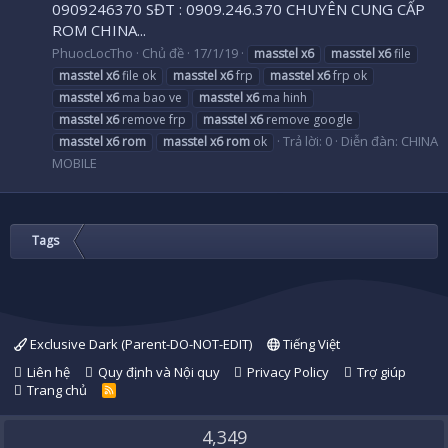
0909246370 SĐT : 0909.246.370 CHUYÊN CUNG CẤP
ROM CHINA...
PhuocLocTho
Chủ đề
17/1/19
masstel
x6
masstel
x6
file
masstel
x6
file ok
masstel
x6
frp
masstel
x6
frp ok
masstel
x6
ma bao ve
masstel
x6
ma hinh
masstel
x6
remove frp
masstel
x6
remove google
Trả lời: 0
Diễn đàn:
CHINA
masstel
x6
rom
masstel
x6
rom
ok
MOBILE
Tags
Exclusive Dark (Parent-DO-NOT-EDIT)
Tiếng Việt
Liên hệ
Quy định và Nội quy
Privacy Policy
Trợ giúp
Trang chủ
R
S
S
4,349