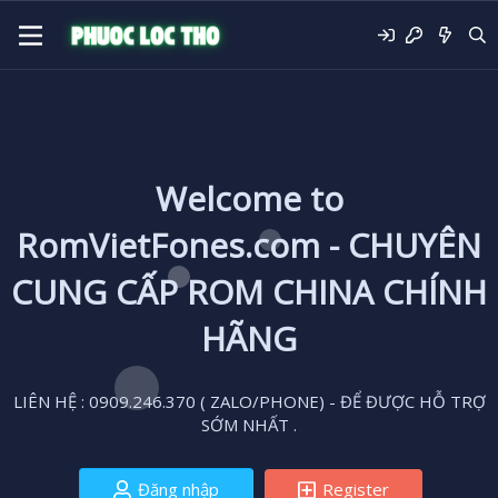
Welcome to
RomVietFones.com - CHUYÊN
CUNG CẤP ROM CHINA CHÍNH
HÃNG
LIÊN HỆ : 0909.246.370 ( ZALO/PHONE) - ĐỂ ĐƯỢC HỖ TRỢ
SỚM NHẤT .
Đăng nhập
Register