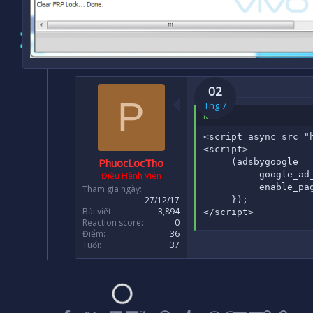
02
P
Thg 7
Mã:
<script async src="
<script>

PhuocLocTho
     (adsbygoogle = 
          google_ad
Điều Hành Viên
          enable_pag
Tham gia ngày
     });

27/12/17
Bài viết
3,894
</script>
Reaction score
0
Điểm
36
Tuổi
37