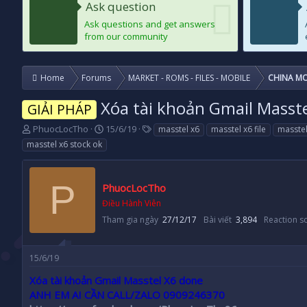
Ask question
Ask questions and get answers
from our community
Home
Forums
MARKET - ROMS - FILES - MOBILE
CHINA MO
Xóa tài khoản Gmail Masst
GIẢI PHÁP
T
N
T
PhuocLocTho
15/6/19
masstel x6
masstel x6 file
masstel
h
g
a
masstel x6 stock ok
r
à
g
e
y
s
a
g
P
PhuocLocTho
d
ử
s
i
Điều Hành Viên
t
Tham gia ngày
27/12/17
Bài viết
3,894
Reaction s
a
r
t
15/6/19
e
r
Xóa tài khoản Gmail Masstel X6 done
ANH EM AI CẦN CALL/ZALO 0909246370