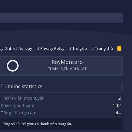
y định và Nội quy
Privacy Policy
Trợ giúp
Trang chủ
R
S
S
RoyMontero
THÀNH VIÊN MỚI NHẤT
Online statistics
Thành viên trực tuyến
2
Khách ghé thăm
142
Tổng số truy cập
144
Tổng số có thể gồm cả thành viên đang ẩn.