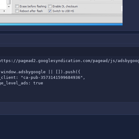
https://pagead2.googlesyndication.com/pagead/js/adsbygoog
window.adsbygoogle || []).push({

_client: "ca-pub-3573141599684936",

e_level_ads: true
