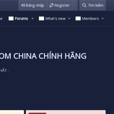
Đăng nhập
Register
Tìm kiếm
e
Forums
What's new
Members
ROM CHINA CHÍNH HÃNG
HẤT .