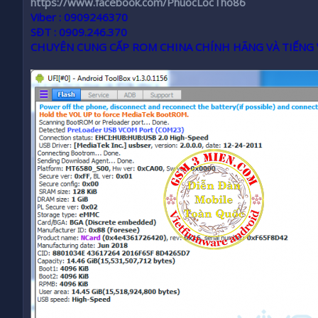
https://www.facebook.com/PhuocLocTho86
Viber : 0909246370
SĐT : 0909.246.370
CHUYÊN CUNG CẤP ROM CHINA CHÍNH HÃNG VÀ TIẾNG 