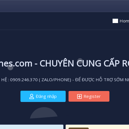
Hom
ones.com - CHUYÊN CUNG CẤP 
 HỆ : 0909.246.370 ( ZALO/PHONE) - ĐỂ ĐƯỢC HỖ TRỢ SỚM N
Đăng nhập
Register