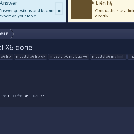
Answer
Liên hệ
Answer questions and become an
Contact the site admi
expert on your topic
directly.
BILE
el X6 done
 x6 frp
masstel x6 frp ok
masstel x6 ma bao ve
masstel x6 ma hinh
ma
core
0
Điểm
36
Tuổi
37