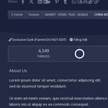
Facebook
X (Twitter)
LinkedIn
Reddit
Pinterest
Tumblr
WhatsApp
Email
Link
Share:
Home
Forums
MARKET - ROMS - FILES - MOBILE
CHINA MO
Exclusive Dark (Parent-DO-NOT-EDIT)
Tiếng Việt
4,349
THREADS
About Us
Lorem ipsum dolor sit amet, consectetur adipiscing elit,
sed do eiusmod tempor incididunt.
Ut enim ad minim veniam, quis nostrud exercitation ullamco
laboris nisi ut aliquip ex ea commodo consequat.