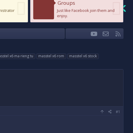
Groups
nistrator
Just like Facebook join them and
enjoy.
youtube
Liên hệ
RSS
Facebook
Twitter
sstel x6 ma rieng tu
masstel x6 rom
masstel x6 stock
#1