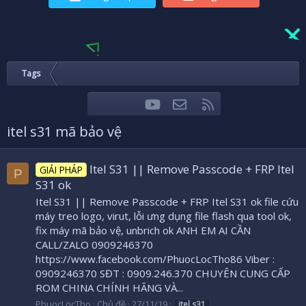
Tags
youtube
Liên hệ
RSS
Facebook
Twitter
itel s31 mã bảo vệ
Itel S31 || Remove Passcode + FRP Itel
GIẢI PHÁP
P
S31 ok
Itel S31 || Remove Passcode + FRP Itel S31 ok file cứu
máy treo logo, virut, lỗi ưng dụng file flash qua tool ok,
fix máy mã bảo vệ, unbrich ok ANH EM AI CẦN
CALL/ZALO 0909246370
https://www.facebook.com/PhuocLocTho86 Viber :
0909246370 SĐT : 0909.246.370 CHUYÊN CUNG CẤP
ROM CHINA CHÍNH HÃNG VÀ...
PhuocLocTho
Chủ đề
27/11/19
itel
s31