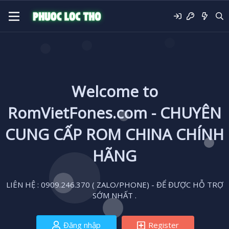
Welcome to
RomVietFones.com - CHUYÊN
CUNG CẤP ROM CHINA CHÍNH
HÃNG
LIÊN HỆ : 0909.246.370 ( ZALO/PHONE) - ĐỂ ĐƯỢC HỖ TRỢ
SỚM NHẤT .
Đăng nhập
Register