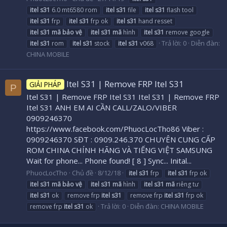
itel
s31
6.0 mt6580 rom
itel
s31
file
itel
s31
flash tool
itel
s31
frp
itel
s31
frp ok
itel
s31
hand resset
itel
s31
mã
bảo
vệ
itel
s31
mã
hình
itel
s31
remove google
Trả lời: 0
Diễn đàn:
itel
s31
rom
itel
s31
stock
itel
s31
v068
CHINA MOBILE
Itel S31 | Remove FRP Itel S31
GIẢI PHÁP
P
Itel S31 | Remove FRP Itel S31 Itel S31 | Remove FRP
Itel S31 ANH EM AI CẦN CALL/ZALO/VIBER
0909246370
https://www.facebook.com/PhuocLocTho86 Viber :
0909246370 SĐT : 0909.246.370 CHUYÊN CUNG CẤP
ROM CHINA CHÍNH HÃNG VÀ TIẾNG VIỆT SAMSUNG
Wait for phone... Phone found! [ 8 ] Sync... Inital...
PhuocLocTho
Chủ đề
8/12/18
itel
s31
frp
itel
s31
frp ok
itel
s31
mã
bảo
vệ
itel
s31
mã
hình
itel
s31
mã
riêng tư
itel
s31
ok
remove frp
itel
s31
remove frp
itel
s31
frp ok
Trả lời: 0
Diễn đàn:
CHINA MOBILE
remove frp
itel
s31
ok