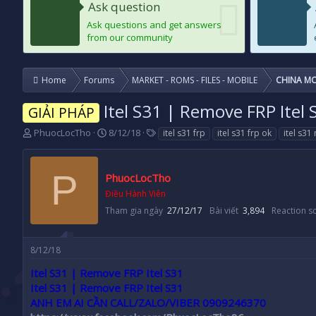
Ask question
Ask questions and get answers
from our community
Home
Forums
MARKET - ROMS - FILES - MOBILE
CHINA MO
Itel S31 | Remove FRP Itel 
GIẢI PHÁP
T
N
T
PhuocLocTho
8/12/18
itel s31 frp
itel s31 frp ok
itel s31
h
g
a
r
à
g
e
y
s
P
PhuocLocTho
a
g
Điều Hành Viên
d
ử
s
i
Tham gia ngày
27/12/17
Bài viết
3,894
Reaction s
t
a
r
8/12/18
t
e
Itel S31 | Remove FRP Itel S31
r
Itel S31 | Remove FRP Itel S31
ANH EM AI CẦN CALL/ZALO/VIBER 0909246370