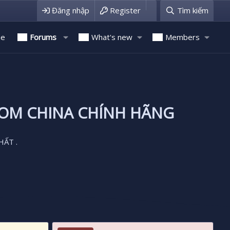
Đăng nhập
Register
Tìm kiếm
e
Forums
What's new
Members
ROM CHINA CHÍNH HÃNG
HẤT .