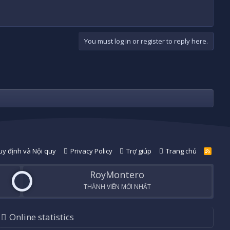
You must log in or register to reply here.
y định và Nội quy
Privacy Policy
Trợ giúp
Trang chủ
R
S
S
RoyMontero
THÀNH VIÊN MỚI NHẤT
Online statistics