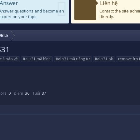
Answer
Liên hệ
Answer questions and become an
Contact the site admi
expert on your topic
directly.
BILE
S31
 mã bảo vệ
itel s31 mã hình
itel s31 mã riêng tư
itel s31 ok
remove frp i
core
0
Điểm
36
Tuổi
37