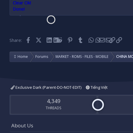
Clear Ok!
Done!
Facebook
X (Twitter)
LinkedIn
Reddit
Pinterest
Tumblr
WhatsApp
Email
Link
Share:
Home
Forums
MARKET - ROMS - FILES - MOBILE
CHINA MO
Exclusive Dark (Parent-DO-NOT-EDIT)
Tiếng Việt
4,349
THREADS
About Us