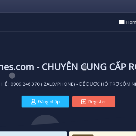
Hom
ones.com - CHUYÊN CUNG CẤP 
 HỆ : 0909.246.370 ( ZALO/PHONE) - ĐỂ ĐƯỢC HỖ TRỢ SỚM N
Đăng nhập
Register