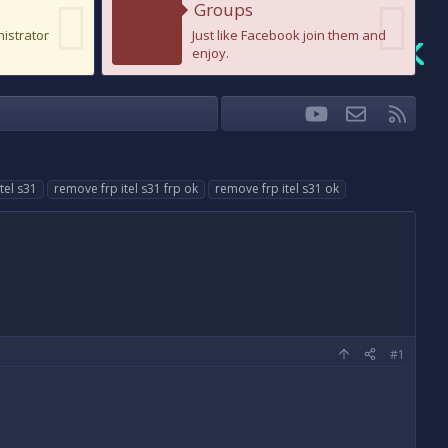
Groups
nistrator
Just like Facebook join them and
enjoy.
youtube
Liên hệ
RSS
Facebook
Twitter
tel s31
remove frp itel s31 frp ok
remove frp itel s31 ok
#1