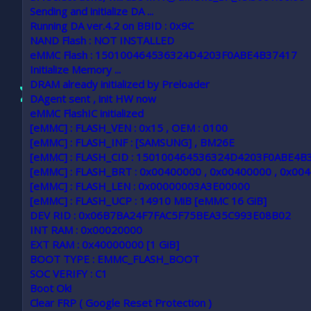
Sending and initialize DA ...
Running DA ver.4.2 on BBID : 0x9C
NAND Flash : NOT INSTALLED
eMMC Flash : 150100464536324D4203F0ABE4B37417
Initialize Memory ...
DRAM already initialized by Preloader
DAgent sent , init HW now
eMMC FlashIC initialized
[eMMC] : FLASH_VEN : 0x15 , OEM : 0100
[eMMC] : FLASH_INF : [SAMSUNG] , BM26E
[eMMC] : FLASH_CID : 150100464536324D4203F0ABE4B
[eMMC] : FLASH_BRT : 0x00400000 , 0x00400000 , 0x00
[eMMC] : FLASH_LEN : 0x00000003A3E00000
[eMMC] : FLASH_UCP : 14910 MiB [eMMC 16 GiB]
DEV RID : 0x06B7BA24F7FAC5F75BEA35C993E08B02
INT RAM : 0x00020000
EXT RAM : 0x40000000 [1 GiB]
BOOT TYPE : EMMC_FLASH_BOOT
SOC VERIFY : C1
Boot Ok!
Clear FRP ( Google Reset Protection )