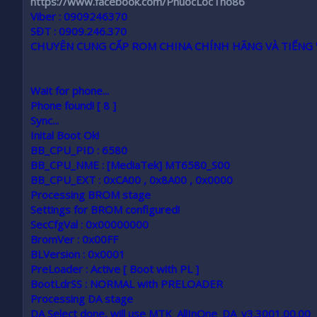
https://www.facebook.com/PhuocLocTho86
Viber :
0909246370
SĐT :
0909.246.370
CHUYÊN CUNG CẤP ROM CHINA CHÍNH HÃNG VÀ TIẾNG 
Wait for phone...
Phone found! [ 8 ]
Sync...
Inital Boot Ok!
BB_CPU_PID : 6580
BB_CPU_NME : [MediaTek] MT6580_S00
BB_CPU_EXT : 0xCA00 , 0x8A00 , 0x0000
Processing BROM stage
Settings for BROM configured!
SecCfgVal : 0x00000000
BromVer : 0x00FF
BLVersion : 0x0001
PreLoader : Active [ Boot with PL ]
BootLdrSS : NORMAL with PRELOADER
Processing DA stage
DA Select done, will use MTK_AllInOne_DA_v3.3001.00.00