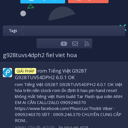
Tags
youtube
Liên hệ
RSS
Facebook
Twitter
g928tuvs4dph2 fiel viet hoa
rom Tiếng Việt G928T
GIẢI PHÁP
G928TUVS4DPH2 6.0.1 OK
rom Tiếng Việt G928T G928TUVS4DPH2 6.0.1 OK Việt
hóa trên nền stock rom ổn định ít hao pin hand reset
không mất tiêng việt Rom build Tar Flash qua odin ANH
EM AI CẦN CALL/ZALO 0909246370
https://www.facebook.com/PhuocLocTho86 Viber :
0909246370 SĐT : 0909.246.370 CHUYÊN CUNG CẤP
ROM...
Admin
Chủ đề
4/1/18
file tiếng việt g928t