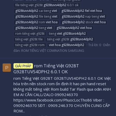
file tiếng việt g928t
g928tuvs4dph2
6.0.1 ok
g928tuvs4dph2
cai tieng
viet
g928tuvs4dph2
fiel
viet
hoa
g928tuvs4dph2
file tieng
viet
g928tuvs4dph2
nap tieng
viet
g928tuvs4dph2
rom
viet
hoa
g928tuvs4dph2
stock
viet
hoa
g928tuvs4dph2
tieng
viet
g928tuvs4dph2
viet
hoa
rom tiếng việt g928t
tieng
viet
g928tuvs4dph2
tiếng việt g928t file
tiếng việt g928t
g928tuvs4dph2
Trả lời: 0
Diễn
tiếng việt g928t rom
viet
hoa
g928tuvs4dph2
đàn:
ROM TIẾNG VIỆT COMINATION SAMSUNG
rom Tiếng Việt G928T
GIẢI PHÁP
P
G928TUVS4DPH2 6.0.1 OK
rom Tiếng Việt G928T G928TUVS4DPH2 6.0.1 OK Việt
hóa trên nền stock rom ổn định ít hao pin hand reset
không mất tiêng việt Rom build Tar Flash qua odin ANH
EM AI CẦN CALL/ZALO 0909246370
https://www.facebook.com/PhuocLocTho86 Viber :
0909246370 SĐT : 0909.246.370 CHUYÊN CUNG CẤP
ROM...