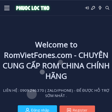
Welcome to
RomVietFones.com - CHUYÊN
CUNG CẤP ROM CHINA CHÍNH
HÃNG
LIÊN HỆ : 0909.246.370 ( ZALO/PHONE) - ĐỂ ĐƯỢC HỖ TRỢ
SỚM NHẤT .
Đăng nhập
Register