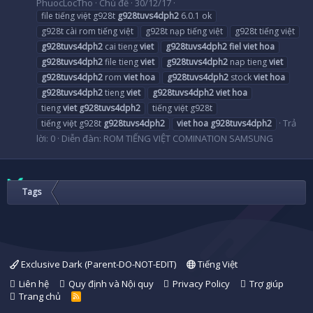
PhuocLocTho
Chủ đề
30/12/17
file tiếng việt g928t
g928tuvs4dph2
6.0.1 ok
g928t cài rom tiếng việt
g928t nạp tiếng việt
g928t tiếng việt
g928tuvs4dph2
cai tieng
viet
g928tuvs4dph2
fiel
viet
hoa
g928tuvs4dph2
file tieng
viet
g928tuvs4dph2
nap tieng
viet
g928tuvs4dph2
rom
viet
hoa
g928tuvs4dph2
stock
viet
hoa
g928tuvs4dph2
tieng
viet
g928tuvs4dph2
viet
hoa
tieng
viet
g928tuvs4dph2
tiếng việt g928t
Trả
tiếng việt g928t
g928tuvs4dph2
viet
hoa
g928tuvs4dph2
lời: 0
Diễn đàn:
ROM TIẾNG VIỆT COMINATION SAMSUNG
Tags
Exclusive Dark (Parent-DO-NOT-EDIT)
Tiếng Việt
Liên hệ
Quy định và Nội quy
Privacy Policy
Trợ giúp
Trang chủ
R
S