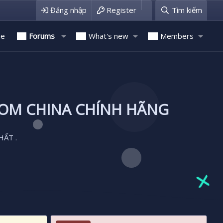
Đăng nhập
Register
Tìm kiếm
e
Forums
What's new
Members
ROM CHINA CHÍNH HÃNG
HẤT .