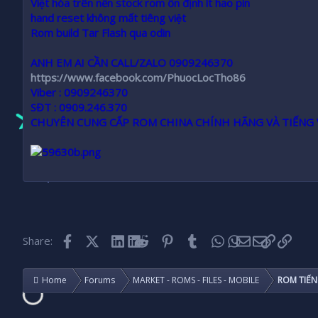
Việt hóa trên nền stock rom ổn định ít hao pin
hand reset không mất tiêng việt
Rom build Tar Flash qua odin
ANH EM AI CẦN CALL/ZALO 0909246370
https://www.facebook.com/PhuocLocTho86
Viber :
0909246370
SĐT :
0909.246.370
CHUYÊN CUNG CẤP ROM CHINA CHÍNH HÃNG VÀ TIẾNG 
Facebook
X (Twitter)
LinkedIn
Reddit
Pinterest
Tumblr
WhatsApp
Email
Link
Share:
Home
Forums
MARKET - ROMS - FILES - MOBILE
ROM TIẾN