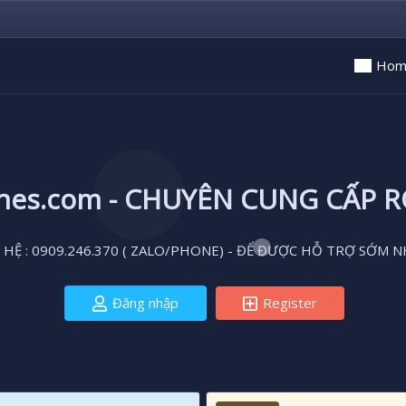
Hom
ones.com - CHUYÊN CUNG CẤP 
 HỆ : 0909.246.370 ( ZALO/PHONE) - ĐỂ ĐƯỢC HỖ TRỢ SỚM N
Đăng nhập
Register