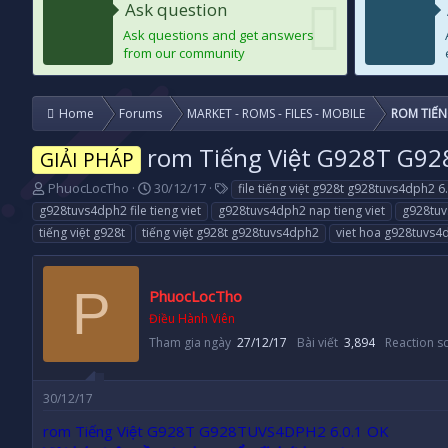
Ask question
Ask questions and get answers
from our community
Home
Forums
MARKET - ROMS - FILES - MOBILE
ROM TIẾN
rom Tiếng Việt G928T G
GIẢI PHÁP
T
N
T
PhuocLocTho
30/12/17
file tiếng việt g928t g928tuvs4dph2 6
h
g
a
g928tuvs4dph2 file tieng viet
g928tuvs4dph2 nap tieng viet
g928tuv
r
à
g
tiếng việt g928t
tiếng việt g928t g928tuvs4dph2
viet hoa g928tuvs4
e
y
s
a
g
d
ử
P
PhuocLocTho
s
i
t
Điều Hành Viên
a
Tham gia ngày
27/12/17
Bài viết
3,894
Reaction s
r
t
e
30/12/17
r
rom Tiếng Việt G928T G928TUVS4DPH2 6.0.1 OK