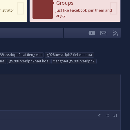
Groups
nistrator
Just like Facebook join them and
enjoy.
youtube
Liên hệ
RSS
Facebook
Twitter
28tuvs4dph2 cai tieng viet
g928tuvs4dph2 fiel viet hoa
iet
g928tuvs4dph2 viet hoa
tieng viet g928tuvs4dph2
#1