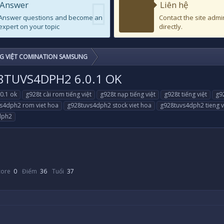
Answer
Liên hệ
Answer questions and become an
Contact the site admi
expert on your topic
directly.
G VIỆT COMINATION SAMSUNG
928TUVS4DPH2 6.0.1 OK
.0.1 ok
g928t cài rom tiếng việt
g928t nạp tiếng việt
g928t tiếng việt
g9
s4dph2 rom viet hoa
g928tuvs4dph2 stock viet hoa
g928tuvs4dph2 tieng v
dph2
core
0
Điểm
36
Tuổi
37