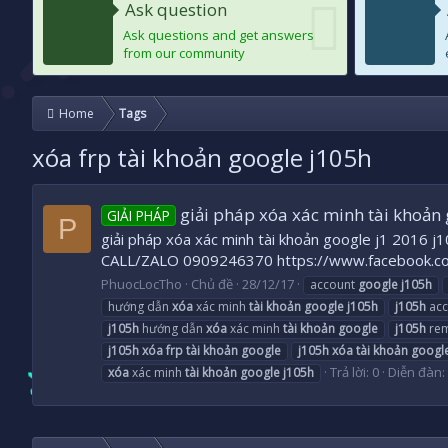
Ask question
Ask questions and get answers
from our community
Home
Tags
xóa frp tài khoản google j105h
giải pháp xóa xác minh tài khoản 
GIẢI PHÁP
P
giải pháp xóa xác minh tài khoản google j1 2016 j10
CALL/ZALO 0909246370 https://www.facebook.c
PhuocLocTho
Chủ đề
28/12/17
account
google
j105h
hướng dẫn
xóa
xác minh
tài
khoản
google
j105h
j105h
acc
j105h
hướng dẫn
xóa
xác minh
tài
khoản
google
j105h
rem
j105h
xóa
frp
tài
khoản
google
j105h
xóa
tài
khoản
googl
Trả lời: 0
Diễn đàn:
xóa
xác minh
tài
khoản
google
j105h