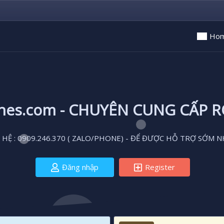
Ho
ones.com - CHUYÊN CUNG CẤP 
 HỆ : 0909.246.370 ( ZALO/PHONE) - ĐỂ ĐƯỢC HỖ TRỢ SỚM N
Đăng nhập
Register