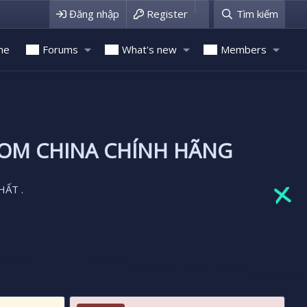
Đăng nhập
Register
Tìm kiếm
me
Forums
What's new
Members
ROM CHINA CHÍNH HÃNG
HẤT .