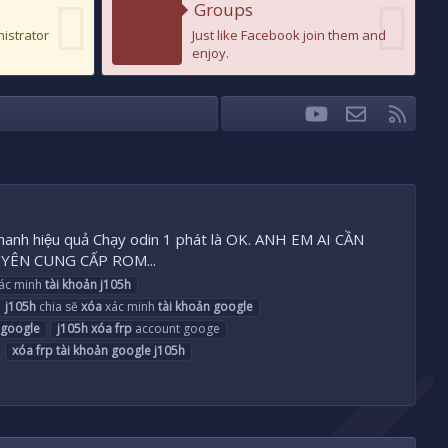
Groups
nistrator
Just like Facebook join them and
enjoy.
youtube
Liên hệ
RSS
Facebook
Twitter
 nhanh hiệu quả Chạy odin 1 phát là OK. ANH EM AI CẦN
UYÊN CUNG CẤP ROM...
ác minh
tài
khoản
j105h
j105h
chia sẽ
xóa
xác minh
tài
khoản
google
google
j105h
xóa
frp
account googe
xóa
frp
tài
khoản
google
j105h