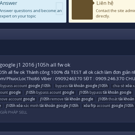
Answer
Liên hệ
Answer questions and become an
Contact the site admi
expert on your topic
directly.
google j1 2016 j105h all fw ok
5h all fw ok Thành công 100% đã TEST all ok cách làm đơn giản
om/PhuocLocTho86 Viber : 0909246370 SĐT : 0909.246.370 CH
bypass account
google
j105h
bypass
tài
khoản
google
j105h
chia sẽ
xóa
x
ount
google
j105h
bypass acount
google
j105h
bypass
tài
khoản
google
ove account
google
j105h
remove
tài
khoản
google
j105h
thoát
tài
khoản
e
j105h
xóa
xác minh
tài
khoản
google
j105h
xóa
frp
account
google
j105h
GIẢI PHÁP SELL