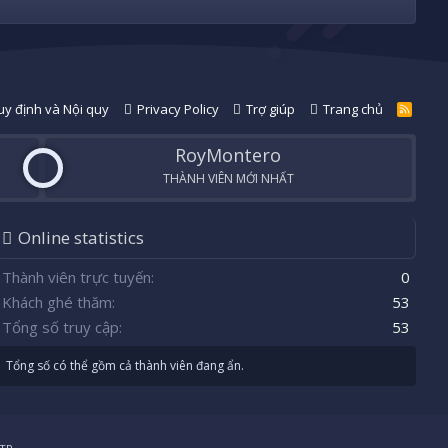
y định và Nội quy
Privacy Policy
Trợ giúp
Trang chủ
R
S
S
RoyMontero
THÀNH VIÊN MỚI NHẤT
Online statistics
Thành viên trực tuyến
0
Khách ghé thăm
53
Tổng số truy cập
53
Tổng số có thể gồm cả thành viên đang ẩn.