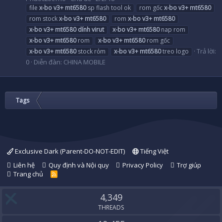
file
x-bo
v3+
mt6580
sp flash tool ok
rom gốc
x-bo
v3+
mt6580
rom stock
x-bo
v3+
mt6580
rom
x-bo
v3+
mt6580
x-bo
v3+
mt6580
dính
virut
x-bo
v3+
mt6580
nap rom
x-bo
v3+
mt6580
rom
x-bo
v3+
mt6580
rom gốc
Trả lời:
x-bo
v3+
mt6580
stock rỏm
x-bo
v3+
mt6580
treo logo
0
Diễn đàn:
CHINA MOBILE
Tags
Exclusive Dark (Parent-DO-NOT-EDIT)
Tiếng Việt
Liên hệ
Quy định và Nội quy
Privacy Policy
Trợ giúp
Trang chủ
R
S
S
4,349
THREADS