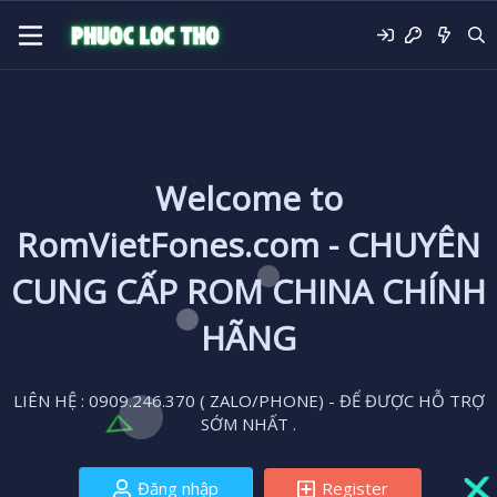
Welcome to
RomVietFones.com - CHUYÊN
CUNG CẤP ROM CHINA CHÍNH
HÃNG
LIÊN HỆ : 0909.246.370 ( ZALO/PHONE) - ĐỂ ĐƯỢC HỖ TRỢ
SỚM NHẤT .
Đăng nhập
Register