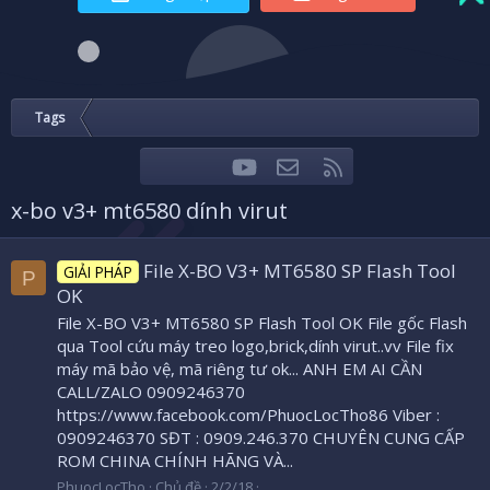
Tags
youtube
Liên hệ
RSS
Facebook
Twitter
x-bo v3+ mt6580 dính virut
File X-BO V3+ MT6580 SP Flash Tool
GIẢI PHÁP
P
OK
File X-BO V3+ MT6580 SP Flash Tool OK File gốc Flash
qua Tool cứu máy treo logo,brick,dính virut..vv File fix
máy mã bảo vệ, mã riêng tư ok... ANH EM AI CẦN
CALL/ZALO 0909246370
https://www.facebook.com/PhuocLocTho86 Viber :
0909246370 SĐT : 0909.246.370 CHUYÊN CUNG CẤP
ROM CHINA CHÍNH HÃNG VÀ...
PhuocLocTho
Chủ đề
2/2/18