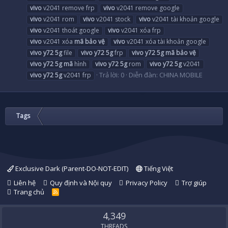
vivo
v2041 remove frp
vivo
v2041 remove google
vivo
v2041 rom
vivo
v2041 stock
vivo
v2041 tài khoản google
vivo
v2041 thoát google
vivo
v2041 xóa frp
vivo
v2041 xóa
mã
bảo
vệ
vivo
v2041 xóa tài khoản google
vivo
y72
5g
file
vivo
y72
5g
frp
vivo
y72
5g
mã
bảo
vệ
vivo
y72
5g
mã
hình
vivo
y72
5g
rom
vivo
y72
5g
v2041
Trả lời: 0
Diễn đàn:
CHINA MOBILE
vivo
y72
5g
v2041 frp
Tags
Exclusive Dark (Parent-DO-NOT-EDIT)
Tiếng Việt
Liên hệ
Quy định và Nội quy
Privacy Policy
Trợ giúp
Trang chủ
R
S
S
4,349
THREADS