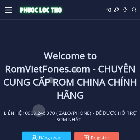
Welcome to
RomVietFones.com - CHUYÊN
CUNG CẤP ROM CHINA CHÍNH
HÃNG
LIÊN HỆ : 0909.246.370 ( ZALO/PHONE) - ĐỂ ĐƯỢC HỖ TRỢ
SỚM NHẤT .
Đăng nhập
Register