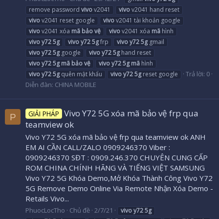
remove password
vivo
v2041
vivo
v2041 hand reset
vivo
v2041 reset google
vivo
v2041 tài khoản google
vivo
v2041 xóa
mã
bảo
vệ
vivo
v2041 xóa
mã
hình
vivo
y72
5g
vivo
y72
5g
frp
vivo
y72
5g
gmail
vivo
y72
5g
google
vivo
y72
5g
hand reset
vivo
y72
5g
mã
bảo
vệ
vivo
y72
5g
mã
hình
Trả lời: 0
vivo
y72
5g
quên mật khẩu
vivo
y72
5g
reset google
Diễn đàn:
CHINA MOBILE
Vivo Y72 5G xóa mã bảo vệ frp qua
GIẢI PHÁP
P
teamview ok
Vivo Y72 5G xóa mã bảo vệ frp qua teamview ok ANH
EM AI CẦN CALL/ZALO 0909246370 Viber :
0909246370 SĐT : 0909.246.370 CHUYÊN CUNG CẤP
ROM CHINA CHÍNH HÃNG VÀ TIẾNG VIỆT SAMSUNG
Vivo Y72 5G Khóa Demo,Mở Khóa Thành Công Vivo Y72
5G Remove Demo Online Via Remote Nhận Xóa Demo -
Retails Vivo...
PhuocLocTho
Chủ đề
2/7/21
vivo
y72
5g