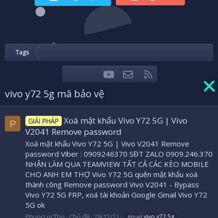
Tags
youtube
Liên hệ
RSS
Facebook
Twitter
vivo y72 5g mã bảo vệ
Xoá mật khẩu Vivo Y72 5G | Vivo
GIẢI PHÁP
P
V2041 Remove password
Xoá mật khẩu Vivo Y72 5G | Vivo V2041 Remove
password Viber : 0909246370 SĐT ZALO 0909.246.370
NHẬN LÀM QUA TEAMVIEW TẤT CẢ CÁC KÈO MOBILE
CHO ANH EM THỢ Vivo Y72 5G quên mật khẩu xoá
thành công Remove password Vivo V2041 - Bypass
Vivo Y72 5G FRP, xoá tài khoản Google Gmail Vivo Y72
5G ok
PhuocLocTho
Chủ đề
29/12/21
gmail
vivo
y72
5g