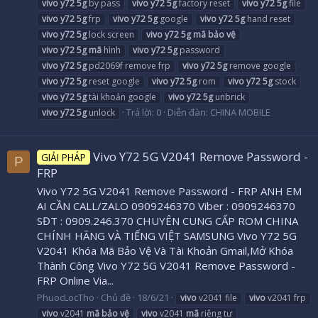
vivo
y72
5g
by pass
vivo
y72
5g
factory reset
vivo
y72
5g
file
vivo
y72
5g
frp
vivo
y72
5g
google
vivo
y72
5g
hand reset
vivo
y72
5g
lock screen
vivo
y72
5g
mã
bảo
vệ
vivo
y72
5g
mã
hình
vivo
y72
5g
password
vivo
y72
5g
pd2069f remove frp
vivo
y72
5g
remove google
vivo
y72
5g
reset google
vivo
y72
5g
rom
vivo
y72
5g
stock
vivo
y72
5g
tài khoản google
vivo
y72
5g
unbrick
Trả lời: 0
Diễn đàn:
CHINA MOBILE
vivo
y72
5g
unlock
Vivo Y72 5G V2041 Remove Password -
GIẢI PHÁP
P
FRP
Vivo Y72 5G V2041 Remove Password - FRP ANH EM
AI CẦN CALL/ZALO 0909246370 Viber : 0909246370
SĐT : 0909.246.370 CHUYÊN CUNG CẤP ROM CHINA
CHÍNH HÃNG VÀ TIẾNG VIỆT SAMSUNG Vivo Y72 5G
V2041 Khóa Mã Bảo Vệ Và Tài Khoản Gmail,Mở Khóa
Thành Công Vivo Y72 5G V2041 Remove Password -
FRP Online Via...
PhuocLocTho
Chủ đề
18/6/21
vivo
v2041 file
vivo
v2041 frp
vivo
v2041
mã
bảo
vệ
vivo
v2041
mã
riêng tư