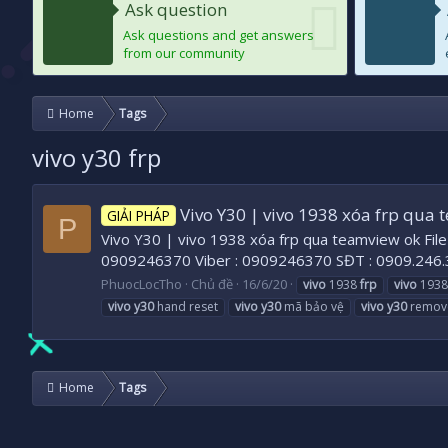
Ask question
Ask questions and get answers
from our community
Home
Tags
vivo y30 frp
Vivo Y30 | vivo 1938 xóa frp qua 
GIẢI PHÁP
P
Vivo Y30 | vivo 1938 xóa frp qua teamview ok File
0909246370 Viber : 0909246370 SĐT : 0909.
PhuocLocTho
Chủ đề
16/6/20
vivo
1938
frp
vivo
1938
vivo
y30
hand reset
vivo
y30
mã bảo vệ
vivo
y30
remo
Home
Tags