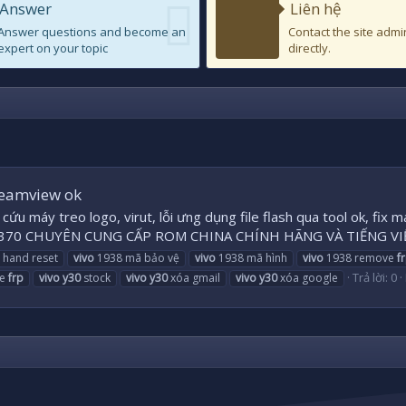
Answer
Liên hệ
Answer questions and become an
Contact the site admi
expert on your topic
directly.
teamview ok
 cứu máy treo logo, virut, lỗi ưng dụng file flash qua tool ok, f
246.370 CHUYÊN CUNG CẤP ROM CHINA CHÍNH HÃNG VÀ TIẾNG V
 hand reset
vivo
1938 mã bảo vệ
vivo
1938 mã hình
vivo
1938 remove
f
Trả lời: 0
ve
frp
vivo
y30
stock
vivo
y30
xóa gmail
vivo
y30
xóa google