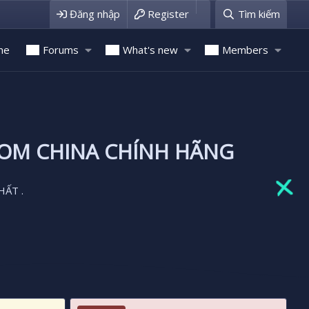
Đăng nhập
Register
Tìm kiếm
me
Forums
What's new
Members
ROM CHINA CHÍNH HÃNG
HẤT .