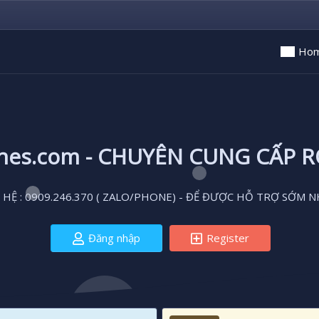
Ho
ones.com - CHUYÊN CUNG CẤP 
 HỆ : 0909.246.370 ( ZALO/PHONE) - ĐỂ ĐƯỢC HỖ TRỢ SỚM N
Đăng nhập
Register