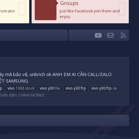
Groups
nistrator
Just like Facebook join them and
enjoy.
youtube
Liên hệ
RSS
Facebook
Twitter
ix máy mã bảo vệ, unbrich ok ANH EM AI CẦN CALL/ZALO
IỆT SAMSUNG
rp
vivo
1938 stock
vivo
y30
file
vivo
y30
frp
vivo
y30
frp
ok
Diễn đàn:
CHINA MOBILE