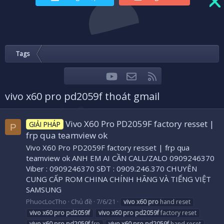
Tags
youtube
Liên hệ
RSS
Facebook
Twitter
vivo x60 pro pd2059f thoát gmail
Vivo X60 Pro PD2059F factory resset |
GIẢI PHÁP
P
frp qua teamview ok
Vivo X60 Pro PD2059F factory resset | frp qua
teamview ok ANH EM AI CẦN CALL/ZALO 0909246370
Viber : 0909246370 SĐT : 0909.246.370 CHUYÊN
CUNG CẤP ROM CHINA CHÍNH HÃNG VÀ TIẾNG VIỆT
SAMSUNG
PhuocLocTho
Chủ đề
7/6/21
vivo
x60
pro
hand reset
vivo
x60
pro
pd2059f
vivo
x60
pro
pd2059f
factory reset
vivo
x60
pro
pd2059f
frp
vivo
x60
pro
pd2059f
hand reset