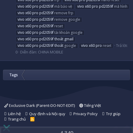
vivo
x60
pro
pd2059f
mã bảo vệ
vivo
x60
pro
pd2059f
mã hình
vivo
x60
pro
pd2059f
remove frp
vivo
x60
pro
pd2059f
remove google
vivo
x60
pro
pd2059f
reset
vivo
x60
pro
pd2059f
tài khoản google
vivo
x60
pro
pd2059f
thoát
gmail
Trả lời:
vivo
x60
pro
pd2059f
thoát
google
vivo
x60
pro
reset
0
Diễn đàn:
CHINA MOBILE
Tags
Exclusive Dark (Parent-DO-NOT-EDIT)
Tiếng Việt
Liên hệ
Quy định và Nội quy
Privacy Policy
Trợ giúp
Trang chủ
R
S
S