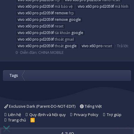
vivo
x60
pro
pd2059f
mã bảo vệ
vivo
x60
pro
pd2059f
mã hình
vivo
x60
pro
pd2059f
remove
frp
vivo
x60
pro
pd2059f
remove
google
vivo
x60
pro
pd2059f
reset
vivo
x60
pro
pd2059f
tài khoản
google
vivo
x60
pro
pd2059f
thoát gmail
Trả lời:
vivo
x60
pro
pd2059f
thoát
google
vivo
x60
pro
reset
0
Diễn đàn:
CHINA MOBILE
Tags
Exclusive Dark (Parent-DO-NOT-EDIT)
Tiếng Việt
Liên hệ
Quy định và Nội quy
Privacy Policy
Trợ giúp
Trang chủ
R
S
S