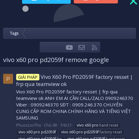
Tags
youtube
Liên hệ
RSS
Facebook
Twitter
vivo x60 pro pd2059f remove google
Vivo X60 Pro PD2059F factory resset |
GIẢI PHÁP
P
frp qua teamview ok
Vivo X60 Pro PD2059F factory resset | frp qua
teamview ok ANH EM AI CẦN CALL/ZALO 0909246370
Viber : 0909246370 SĐT : 0909.246.370 CHUYÊN
CUNG CẤP ROM CHINA CHÍNH HÃNG VÀ TIẾNG VIỆT
SAMSUNG
PhuocLocTho
Chủ đề
7/6/21
vivo
x60
pro
hand reset
vivo
x60
pro
pd2059f
vivo
x60
pro
pd2059f
factory reset
vivo
x60
pro
pd2059f
frp
vivo
x60
pro
pd2059f
hand reset