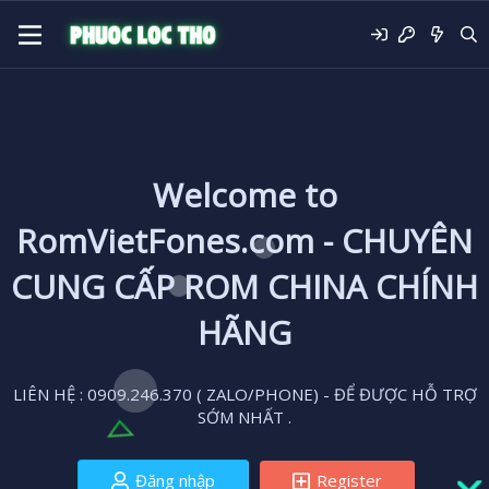
Welcome to
RomVietFones.com - CHUYÊN
CUNG CẤP ROM CHINA CHÍNH
HÃNG
LIÊN HỆ : 0909.246.370 ( ZALO/PHONE) - ĐỂ ĐƯỢC HỖ TRỢ
SỚM NHẤT .
Đăng nhập
Register