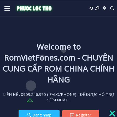
Welcome to
RomVietFones.com - CHUYÊN
CUNG CẤP ROM CHINA CHÍNH
HÃNG
LIÊN HỆ : 0909.246.370 ( ZALO/PHONE) - ĐỂ ĐƯỢC HỖ TRỢ
SỚM NHẤT .
Đăng nhập
Register