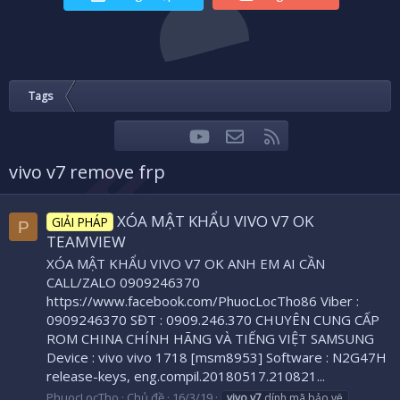
Tags
youtube
Liên hệ
RSS
Facebook
Twitter
vivo v7 remove frp
XÓA MẬT KHẨU VIVO V7 OK
GIẢI PHÁP
P
TEAMVIEW
XÓA MẬT KHẨU VIVO V7 OK ANH EM AI CẦN
CALL/ZALO 0909246370
https://www.facebook.com/PhuocLocTho86 Viber :
0909246370 SĐT : 0909.246.370 CHUYÊN CUNG CẤP
ROM CHINA CHÍNH HÃNG VÀ TIẾNG VIỆT SAMSUNG
Device : vivo vivo 1718 [msm8953] Software : N2G47H
release-keys, eng.compil.20180517.210821...
PhuocLocTho
Chủ đề
16/3/19
vivo
v7
dính mã bảo vệ