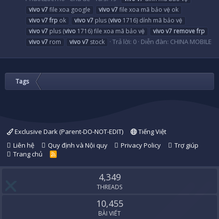
vivo
v7
file xoa google
vivo
v7
file xoa mã bảo vệ ok
vivo
v7
frp
ok
vivo
v7
plus (
vivo
1716) dính mã bảo vệ
vivo
v7
plus (
vivo
1716) file xoa mã bảo vệ
vivo
v7
remove
frp
Trả lời: 0
Diễn đàn:
CHINA MOBILE
vivo
v7
rom
vivo
v7
stock
Tags
Exclusive Dark (Parent-DO-NOT-EDIT)
Tiếng Việt
Liên hệ
Quy định và Nội quy
Privacy Policy
Trợ giúp
Trang chủ
R
S
S
4,349
THREADS
10,455
BÀI VIẾT