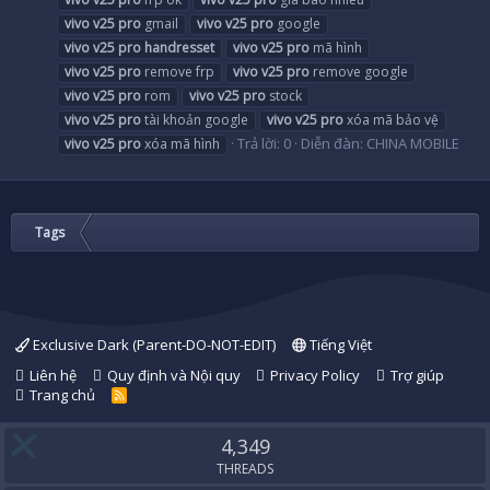
vivo
v25
pro
gmail
vivo
v25
pro
google
vivo
v25
pro
handresset
vivo
v25
pro
mã hình
vivo
v25
pro
remove frp
vivo
v25
pro
remove google
vivo
v25
pro
rom
vivo
v25
pro
stock
vivo
v25
pro
tài khoản google
vivo
v25
pro
xóa mã bảo vệ
Trả lời: 0
Diễn đàn:
CHINA MOBILE
vivo
v25
pro
xóa mã hình
Tags
Exclusive Dark (Parent-DO-NOT-EDIT)
Tiếng Việt
Liên hệ
Quy định và Nội quy
Privacy Policy
Trợ giúp
Trang chủ
R
S
S
4,349
THREADS