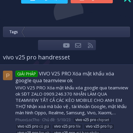
Tags
youtube
Liên hệ
RSS
Facebook
Twitter
vivo v25 pro handresset
VIVO V25 PRO Xóa mật khẩu xóa
GIẢI PHÁP
P
google qua teamview ok
VIVO V25 PRO Xóa mật khẩu xóa google qua teamview
ok SĐT ZALO 0909.246.370 NHẬN LÀM QUA
TEAMVIEW TẤT CẢ CÁC KÈO MOBILE CHO ANH EM
THỢ Nhận xoá mã bảo vệ , tài khoản Google, mật khẩu
màn hình Oppo, Realme, Samsung, Vivo, Xiaomi,…
PhuocLocTho
Chủ đề
5/10/23
vivo
v25
pro
chipset
vivo
v25
pro
cũ giá
vivo
v25
pro
file
vivo
v25
pro
frp
vivo
v25
pro
frp ok
vivo
v25
pro
giá bao nhiêu