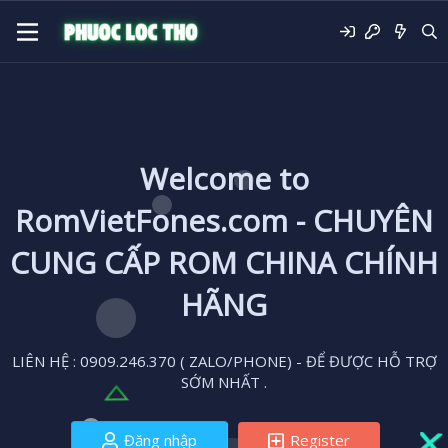
Welcome to
RomVietFones.com - CHUYÊN
CUNG CẤP ROM CHINA CHÍNH
HÃNG
LIÊN HỆ : 0909.246.370 ( ZALO/PHONE) - ĐỂ ĐƯỢC HỖ TRỢ
SỚM NHẤT .
Đăng nhập
Register