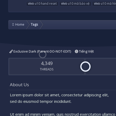
vivo
u10 hand reset
vivo
u10 mã bảo vệ
vivo
u10 mã hì
Home
Tags
Exclusive Dark (Parent-DO-NOT-EDIT)
Tiếng Việt
4,349
THREADS
About Us
Lorem ipsum dolor sit amet, consectetur adipiscing elit,
sed do eiusmod tempor incididunt.
Ut enim ad minim veniam, quis nostrud exercitation ullamco