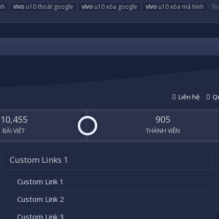
Trả
nh
vivo
u10 thoát google
vivo
u10 xóa google
vivo
u10 xóa mã hình
Liên hệ
Qu
10,455
905
BÀI VIẾT
THÀNH VIÊN
Custom Links 1
Custom Link 1
Custom Link 2
Custom Link 3