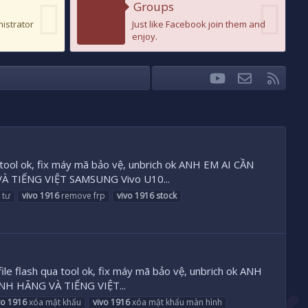
Groups
nistrator
Just like Facebook join them and
enjoy.
youtube
Liên hệ
RSS
Facebook
Twitter
tool ok, fix máy mã bảo vệ, unbrich ok ANH EM AI CẦN
 TIẾNG VIỆT SAMSUNG Vivo U10...
 tư
vivo
1916
remove frp
vivo
1916
stock
ile flash qua tool ok, fix máy mã bảo vệ, unbrich ok ANH
H HÃNG VÀ TIẾNG VIỆT...
vo
1916
xóa mật khẩu
vivo
1916
xóa mật khẩu màn hình