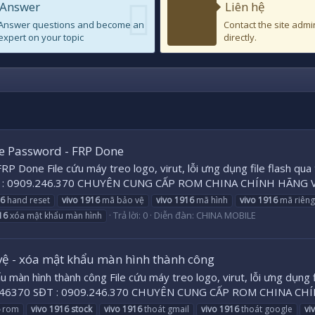
Answer
Liên hệ
Answer questions and become an
Contact the site admi
expert on your topic
directly.
e Password - FRP Done
Done File cứu máy treo logo, virut, lỗi ưng dụng file flash qua 
T : 0909.246.370 CHUYÊN CUNG CẤP ROM CHINA CHÍNH HÃNG VÀ
6
hand reset
vivo
1916
mã bảo vệ
vivo
1916
mã hình
vivo
1916
mã riêng
Trả lời: 0
Diễn đàn:
CHINA MOBILE
16
xóa mật khẩu màn hình
vệ - xóa mật khẩu màn hình thành công
màn hình thành công File cứu máy treo logo, virut, lỗi ưng dụng f
246370 SĐT : 0909.246.370 CHUYÊN CUNG CẤP ROM CHINA CHÍN
rom
vivo
1916
stock
vivo
1916
thoát gmail
vivo
1916
thoát google
vi