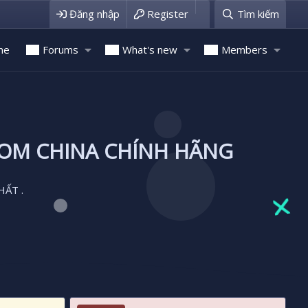
Đăng nhập
Register
Tìm kiếm
me
Forums
What's new
Members
ROM CHINA CHÍNH HÃNG
HẤT .