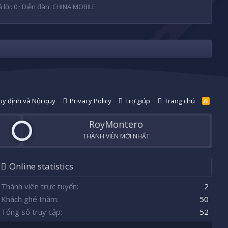
 lời: 0
Diễn đàn:
CHINA MOBILE
y định và Nội quy
Privacy Policy
Trợ giúp
Trang chủ
R
S
S
RoyMontero
THÀNH VIÊN MỚI NHẤT
Online statistics
Thành viên trực tuyến
2
Khách ghé thăm
50
Tổng số truy cập
52