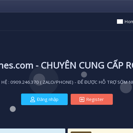
Ho
ones.com - CHUYÊN CUNG CẤP 
 HỆ : 0909.246.370 ( ZALO/PHONE) - ĐỂ ĐƯỢC HỖ TRỢ SỚM N
Đăng nhập
Register