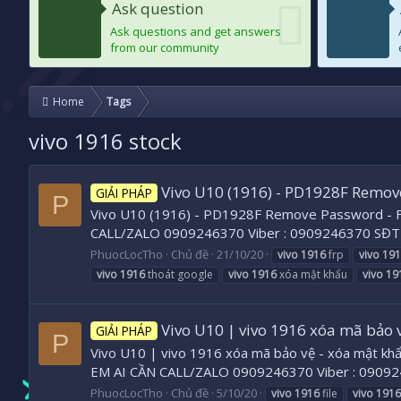
Ask question
Ask questions and get answers
from our community
Home
Tags
vivo 1916 stock
Vivo U10 (1916) - PD1928F Remov
GIẢI PHÁP
P
Vivo U10 (1916) - PD1928F Remove Password - FRP 
CALL/ZALO 0909246370 Viber : 0909246370 SĐ
PhuocLocTho
Chủ đề
21/10/20
vivo
1916
frp
vivo
191
vivo
1916
thoát google
vivo
1916
xóa mật khẩu
vivo
19
Vivo U10 | vivo 1916 xóa mã bảo 
GIẢI PHÁP
P
Vivo U10 | vivo 1916 xóa mã bảo vệ - xóa mật khẩu 
EM AI CẦN CALL/ZALO 0909246370 Viber : 0909
PhuocLocTho
Chủ đề
5/10/20
vivo
1916
file
vivo
1916