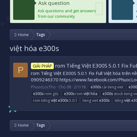
Ask question
Ask questions and get answers
from our community
Home
Tags
việt hóa e300s
rom Tiếng Việt E300S 5.0.1 Fix Ful
GIẢI PHÁP
P
rom Tiếng Việt E300S 5.0.1 Fix Full Việt hóa trên 
0909246370 https://www.facebook.com/PhuocLo
PhuocLocTho
Chủ đề
2/1/18
e300s
cài tieng viet
e300
e300s
rom gốc
e300s
rom
việt
hóa
e300s
stock tieng vi
rom tiếng
việt
e300s
5.0.1
tieng viet
e300s
tiếng
việt
e3
Home
Tags