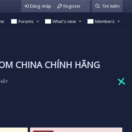
Đăng nhập
Register
Tìm kiếm
me
Forums
What's new
Members
ROM CHINA CHÍNH HÃNG
HẤT .