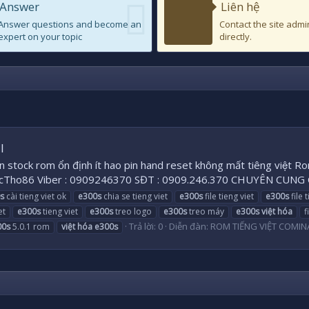
Answer
Liên hệ
Answer questions and become an
Contact the site admi
expert on your topic
directly.
l
nền stock rom ổn định ít hao pin hand reset không mất tiêng vi
cTho86 Viber : 0909246370 SĐT : 0909.246.370 CHUYÊN CUNG 
s
cài tieng viet ok
e300s
chia se tieng viet
e300s
file tieng viet
e300s
file 
et
e300s
tieng viet
e300s
treo logo
e300s
treo máy
e300s
việt
hóa
f
Trả lời: 0
Diễn đàn:
ROM TIẾNG VIỆT COMI
00s
5.0.1 rom
việt
hóa
e300s