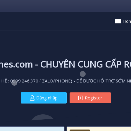
Ho
ones.com - CHUYÊN CUNG CẤP 
 HỆ : 0909.246.370 ( ZALO/PHONE) - ĐỂ ĐƯỢC HỖ TRỢ SỚM N
Đăng nhập
Register