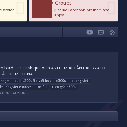
Groups
nistrator
Just like Facebook join them and
enjoy.
youtube
Liên hệ
RSS
Facebook
Twitter
ệt Rom build Tar Flash qua odin ANH EM AI CẦN CALL/ZALO
CẤP ROM CHINA...
tieng viet ok
e300s
file
việt
hóa
e300s
nap tieng viet
ile tiếng
việt
e300s
5.0.1 fix full
rom gốc
e300s
NATION SAMSUNG