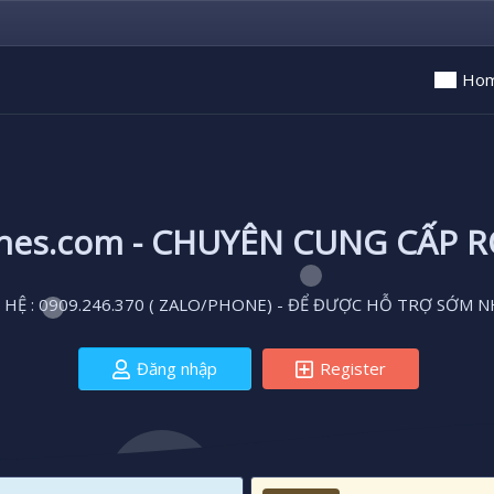
Ho
ones.com - CHUYÊN CUNG CẤP 
 HỆ : 0909.246.370 ( ZALO/PHONE) - ĐỂ ĐƯỢC HỖ TRỢ SỚM N
Đăng nhập
Register