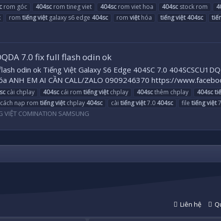
c
rom góc
404sc
rom tineg viet
404sc
rom viet hoa
404sc
stock rom
4
c
rom
tiếng
việt
galaxy s6 edge
404sc
rom
việt
hóa
tiếng
việt
404sc
tiế
A 7.0 fix full flash odin ok
 flash odin ok Tiếng Việt Galaxy S6 Edge 404SC 7.0 404SCSCU1D
óa ANH EM AI CẦN CALL/ZALO 0909246370 https://www.facebook
sc
cài chplay
404sc
cái rom
tiếng
việt
chplay
404sc
thêm chplay
404sc
ti
cách nạp rom
tiếng
việt
chplay
404sc
cài
tiếng
việt
7.0
404sc
file
tiếng
việt
7
G VIỆT COMINATION SAMSUNG
Liên hệ
Qu