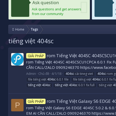
Ask question
Ask questions and get answers
from our community
Home
Tags
tiếng việt 404sc
rom Tiếng Việt 404SC 404SCSCU1C
GIẢI PHÁP
rom Tiếng Việt 404SC 404SCSCU1CPCA 6.0.1 Fix Full 
CẦN CALL/ZALO 0909246370 https://www.faceboo
Admin
Chủ đề
4/1/18
404sc
cài tineg viet
404sc
rom g
file tiếng việt
404sc
6.0.1 file
file tiếng việt
404sc
6.0.1 fix fu
tiếng
việt
404sc
tiếng
việt
404sc
6.0.1 fix full
tiếng việt
4
rom Tiếng Việt Galaxy S6 EDGE 40
GIẢI PHÁP
P
rom Tiếng Việt Galaxy S6 EDGE 404SC 5.0.2 & 6.0.1& 7
EM AI CẦN CALL/ZALO 0909246370 https://www.f