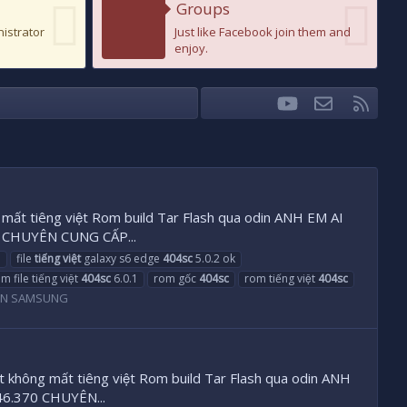
Groups
nistrator
Just like Facebook join them and
enjoy.
youtube
Liên hệ
RSS
Facebook
Twitter
ng mất tiêng việt Rom build Tar Flash qua odin ANH EM AI
0 CHUYÊN CUNG CẤP...
a
file
tiếng
việt
galaxy s6 edge
404sc
5.0.2 ok
m file tiếng việt
404sc
6.0.1
rom gốc
404sc
rom tiếng việt
404sc
ION SAMSUNG
et không mất tiêng việt Rom build Tar Flash qua odin ANH
6.370 CHUYÊN...