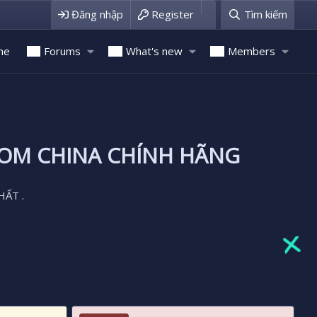
Đăng nhập
Register
Tìm kiếm
me
Forums
What's new
Members
ROM CHINA CHÍNH HÃNG
HẤT .