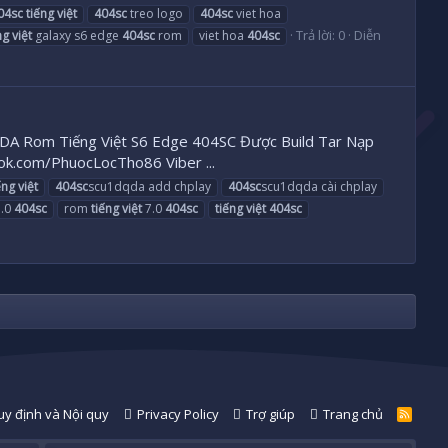
04sc
tiếng
việt
404sc
treo logo
404sc
viet hoa
Trả lời: 0
Diễn
ng
việt
galaxy s6 edge
404sc
rom
viet hoa
404sc
QDA Rom Tiếng Việt S6 Edge 404SC Được Build Tar Nạp
.com/PhuocLocTho86 Viber ...
ếng
việt
404sc
scu1dqda add chplay
404sc
scu1dqda cài chplay
.0
404sc
rom
tiếng
việt
7.0
404sc
tiếng
việt
404sc
y định và Nội quy
Privacy Policy
Trợ giúp
Trang chủ
R
S
S