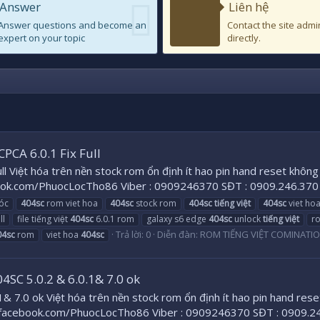
Answer
Liên hệ
Answer questions and become an
Contact the site admi
expert on your topic
directly.
PCA 6.0.1 Fix Full
Việt hóa trên nền stock rom ổn định ít hao pin hand reset khô
k.com/PhuocLocTho86 Viber : 0909246370 SĐT : 0909.246.37
óc
404sc
rom viet hoa
404sc
stock rom
404sc
tiếng
việt
404sc
viet ho
ll
file tiếng việt
404sc
6.0.1 rom
galaxy s6 edge
404sc
unlock
tiếng
việt
ro
Trả lời: 0
Diễn đàn:
ROM TIẾNG VIỆT COMINAT
04sc
rom
viet hoa
404sc
4SC 5.0.2 & 6.0.1& 7.0 ok
.0 ok Việt hóa trên nền stock rom ổn định ít hao pin hand res
acebook.com/PhuocLocTho86 Viber : 0909246370 SĐT : 0909.24