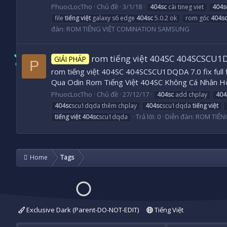
PhuocLocTho
Chủ đề
3/1/18
404sc
cài tineg viet
404s
file
tiếng
việt
galaxy s6 edge
404sc
5.0.2 ok
rom gốc
404s
đàn:
ROM TIẾNG VIỆT COMINATION SAMSUNG
rom tiếng việt 404SC 404SCSCU1DQD
GIẢI PHÁP
P
rom tiếng việt 404SC 404SCSCU1DQDA 7.0 fix full
Qua Odin Rom Tiếng Việt 404SC Không Cá Nhân H
PhuocLocTho
Chủ đề
27/12/17
404sc
add chplay
404
404sc
scu1dqda thêm chplay
404sc
scu1dqda
tiếng
việt
Trả lời: 0
Diễn đàn:
ROM TIẾN
tiếng
việt
404sc
scu1dqda
Home
Tags
Exclusive Dark (Parent-DO-NOT-EDIT)
Tiếng Việt