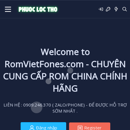
Welcome to
RomVietFones.com - CHUYÊN
CUNG CẤP ROM CHINA CHÍNH
HÃNG
LIÊN HỆ : 0909.246.370 ( ZALO/PHONE) - ĐỂ ĐƯỢC HỖ TRỢ
SỚM NHẤT .
Đăng nhập
Register