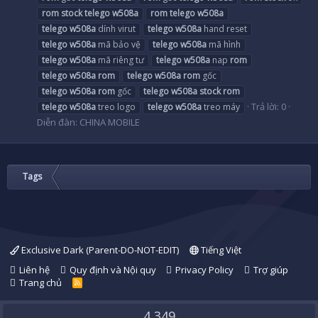
rom
stock
telego
w508a
rom
telego
w508a
telego
w508a
dính virut
telego
w508a
hand reset
telego
w508a
mã bảo vệ
telego
w508a
mã hình
telego
w508a
mã riêng tư
telego
w508a
nap
rom
telego
w508a
rom
telego
w508a
rom
gốc
telego
w508a
rom
gốc
telego
w508a
stock
rom
Trả lời: 0
telego
w508a
treo logo
telego
w508a
treo máy
Diễn đàn:
CHINA MOBILE
Tags
Exclusive Dark (Parent-DO-NOT-EDIT)
Tiếng Việt
Liên hệ
Quy định và Nội quy
Privacy Policy
Trợ giúp
Trang chủ
R
S
S
4,349