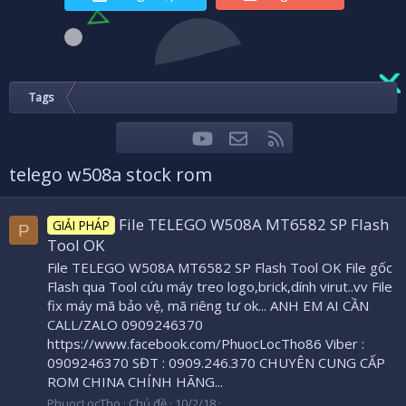
Tags
youtube
Liên hệ
RSS
Facebook
Twitter
telego w508a stock rom
File TELEGO W508A MT6582 SP Flash
GIẢI PHÁP
P
Tool OK
File TELEGO W508A MT6582 SP Flash Tool OK File gốc
Flash qua Tool cứu máy treo logo,brick,dính virut..vv File
fix máy mã bảo vệ, mã riêng tư ok... ANH EM AI CẦN
CALL/ZALO 0909246370
https://www.facebook.com/PhuocLocTho86 Viber :
0909246370 SĐT : 0909.246.370 CHUYÊN CUNG CẤP
ROM CHINA CHÍNH HÃNG...
PhuocLocTho
Chủ đề
10/2/18