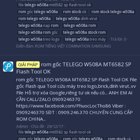
file
telego
w508a
mt6582 sp flash tool ok
rom
gốc
telego
w508a
rom
stock
ok
rom
stock
telego
w508a
rom
telego
w508a
telego
w508a
dính virut
telego
w508a
nap
rom
telego
w508a
rom
telego
w508a
rom
gốc
telego
w508a
stock
rom
Trả lời: 0
telego
w508a
treo logo
telego
w508a
treo máy
Diễn đàn:
ROM TIẾNG VIỆT COMINATION SAMSUNG
rom gốc TELEGO W508A MT6582 SP
GIẢI PHÁP
Flash Tool OK
rom gốc TELEGO W508A MT6582 SP Flash Tool OK File
gốc Flash qua Tool cứu máy treo logo,brick,dính virut..vv
File Hỗ trợ xóa Google,riêng tư ok nếu có... ANH EM AI
CẦN CALL/ZALO 0909246370
https://www.facebook.com/PhuocLocTho86 Viber :
0909246370 SĐT : 0909.246.370 CHUYÊN CUNG CẤP
ROM CHINA...
Admin
Chủ đề
29/12/17
file
telego
w508a
mt6582 sp flash tool ok
rom
gốc
telego
w508a
rom
gốc
telego
w508a
rom
stock
ok