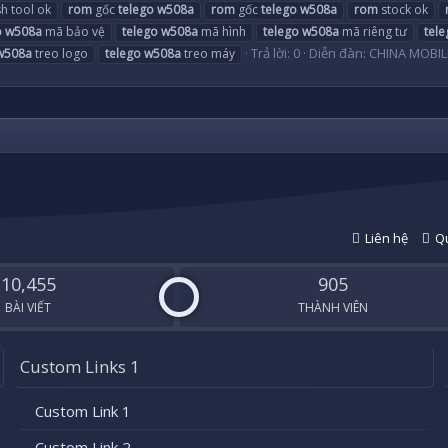
h tool ok
rom
gốc
telego
w508a
rom
gốc
telego
w508a
rom
stock ok
o
w508a
mã bảo vệ
telego
w508a
mã hình
telego
w508a
mã riêng tư
tele
Trả lời: 0
Diễn đàn:
CHINA MOBIL
w508a
treo logo
telego
w508a
treo máy
Liên hệ
Qu
10,455
905
BÀI VIẾT
THÀNH VIÊN
Custom Links 1
Custom Link 1
Custom Link 2