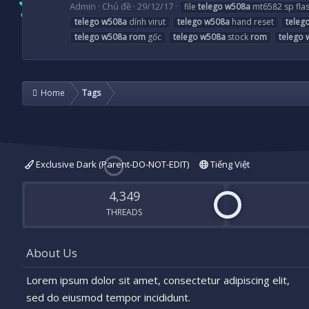
Admin
Chủ đề
29/12/17
file
telego
w508a
mt6582 sp flas
telego
w508a
dính virut
telego
w508a
hand reset
teleg
telego
w508a
rom
gốc
telego
w508a
stock
rom
telego
Home
Tags
Exclusive Dark (Parent-DO-NOT-EDIT)
Tiếng Việt
4,349
THREADS
About Us
Lorem ipsum dolor sit amet, consectetur adipiscing elit,
sed do eiusmod tempor incididunt.