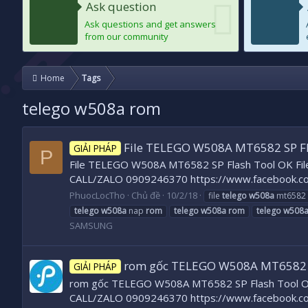
Ask question
Ask questions and get answers
from our community
Home
Tags
telego w508a rom
File TELEGO W508A MT6582 SP Fl
GIẢI PHÁP
P
File TELEGO W508A MT6582 SP Flash Tool OK File gố
CALL/ZALO 0909246370 https://www.facebook.c
PhuocLocTho
Chủ đề
10/2/18
file
telego
w508a
mt6582 s
telego
w508a
nap
rom
telego
w508a
rom
telego
w508
SAMSUNG
rom gốc TELEGO W508A MT6582 S
GIẢI PHÁP
rom gốc TELEGO W508A MT6582 SP Flash Tool OK File 
CALL/ZALO 0909246370 https://www.facebook.c