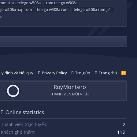
rom
stock
telego
w508a
rom
telego
w508a
go
w508a
nap
rom
telego
w508a
rom
telego
w508a
rom
gốc
E
y định và Nội quy
Privacy Policy
Trợ giúp
Trang chủ
R
S
S
RoyMontero
THÀNH VIÊN MỚI NHẤT
Online statistics
Thành viên trực tuyến
2
Khách ghé thăm
119