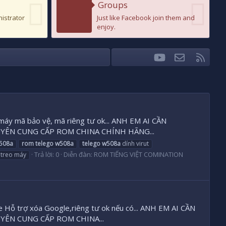
Groups
nistrator
Just like Facebook join them and
enjoy.
youtube
Liên hệ
RSS
Facebook
Twitter
 máy mã bảo vệ, mã riêng tư ok... ANH EM AI CẦN
CHUYÊN CUNG CẤP ROM CHINA CHÍNH HÃNG...
508a
rom
telego
w508a
telego
w508a
dính virut
Trả lời: 0
Diễn đàn:
ROM TIẾNG VIỆT COMINATION
treo máy
̃ trợ xóa Google,riêng tư ok nếu có... ANH EM AI CẦN
UYÊN CUNG CẤP ROM CHINA...