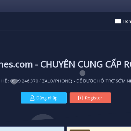
Ho
ones.com - CHUYÊN CUNG CẤP 
 HỆ : 0909.246.370 ( ZALO/PHONE) - ĐỂ ĐƯỢC HỖ TRỢ SỚM N
Đăng nhập
Register