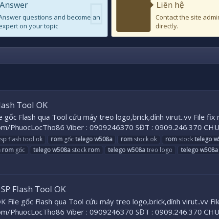
Answer
Liên hệ
Answer questions and become an
Contact the site admi
expert on your topic
directly.
ash Tool OK
c Flash qua Tool cứu máy treo logo,brick,dính virut..vv File fix
om/PhuocLocTho86 Viber : 0909246370 SĐT : 0909.246.370 
p flash tool ok
rom
gốc
telego
w508a
rom
stock ok
rom
stock
telego
w
a
rom
gốc
telego
w508a
stock
rom
telego
w508a
treo logo
telego
w508a
P Flash Tool OK
gốc Flash qua Tool cứu máy treo logo,brick,dính virut..vv File Hô
om/PhuocLocTho86 Viber : 0909246370 SĐT : 0909.246.370 CH