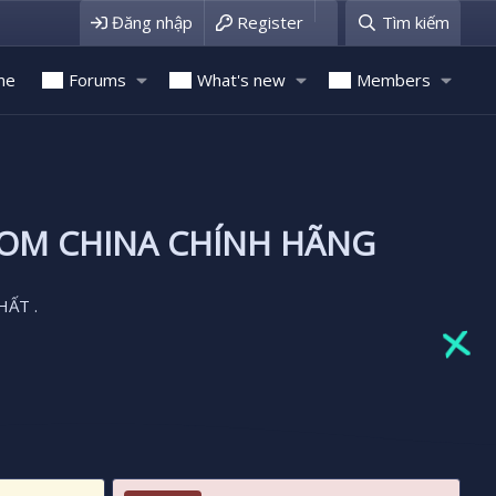
Đăng nhập
Register
Tìm kiếm
me
Forums
What's new
Members
ROM CHINA CHÍNH HÃNG
HẤT .