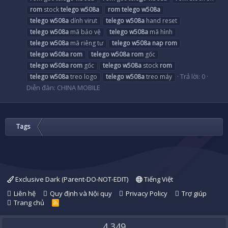
rom
stock
telego
w508a
rom
telego
w508a
telego
w508a
dính virut
telego
w508a
hand reset
telego
w508a
mã bảo vệ
telego
w508a
mã hình
telego
w508a
mã riêng tư
telego
w508a
nap
rom
telego
w508a
rom
telego
w508a
rom
gốc
telego
w508a
rom
gốc
telego
w508a
stock
rom
Trả lời: 0
telego
w508a
treo logo
telego
w508a
treo máy
Diễn đàn:
CHINA MOBILE
Tags
Exclusive Dark (Parent-DO-NOT-EDIT)
Tiếng Việt
Liên hệ
Quy định và Nội quy
Privacy Policy
Trợ giúp
Trang chủ
R
S
S
4,349