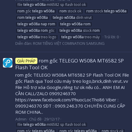
file
telego
w508a
mt6582 sp flash tool ok
rom
gốc
telego
w508a
rom
stock ok
rom
stock
telego
w508a
rom
telego
w508a
telego
w508a
dính virut
telego
w508a
nap
rom
telego
w508a
rom
telego
w508a
rom
gốc
telego
w508a
stock
rom
Trả lời: 0
telego
w508a
treo logo
telego
w508a
treo máy
Diễn đàn:
ROM TIẾNG VIỆT COMINATION SAMSUNG
rom gốc TELEGO W508A MT6582 SP
GIẢI PHÁP
Flash Tool OK
rom gốc TELEGO W508A MT6582 SP Flash Tool OK File
gốc Flash qua Tool cứu máy treo logo,brick,dính virut..vv
File Hỗ trợ xóa Google,riêng tư ok nếu có... ANH EM AI
CẦN CALL/ZALO 0909246370
https://www.facebook.com/PhuocLocTho86 Viber :
0909246370 SĐT : 0909.246.370 CHUYÊN CUNG CẤP
ROM CHINA...
Admin
Chủ đề
29/12/17
file
telego
w508a
mt6582 sp flash tool ok
rom
gốc
telego
w508a
rom
gốc
telego
w508a
rom
stock ok