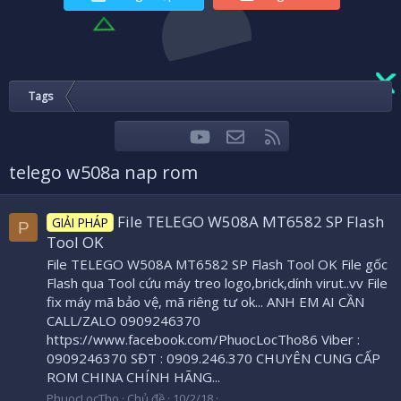
Tags
youtube
Liên hệ
RSS
Facebook
Twitter
telego w508a nap rom
File TELEGO W508A MT6582 SP Flash
GIẢI PHÁP
P
Tool OK
File TELEGO W508A MT6582 SP Flash Tool OK File gốc
Flash qua Tool cứu máy treo logo,brick,dính virut..vv File
fix máy mã bảo vệ, mã riêng tư ok... ANH EM AI CẦN
CALL/ZALO 0909246370
https://www.facebook.com/PhuocLocTho86 Viber :
0909246370 SĐT : 0909.246.370 CHUYÊN CUNG CẤP
ROM CHINA CHÍNH HÃNG...
PhuocLocTho
Chủ đề
10/2/18