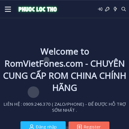
Welcome to
RomVietFones.com - CHUYÊN
CUNG CẤP ROM CHINA CHÍNH
HÃNG
LIÊN HỆ : 0909.246.370 ( ZALO/PHONE) - ĐỂ ĐƯỢC HỖ TRỢ
SỚM NHẤT .
Đăng nhập
Register