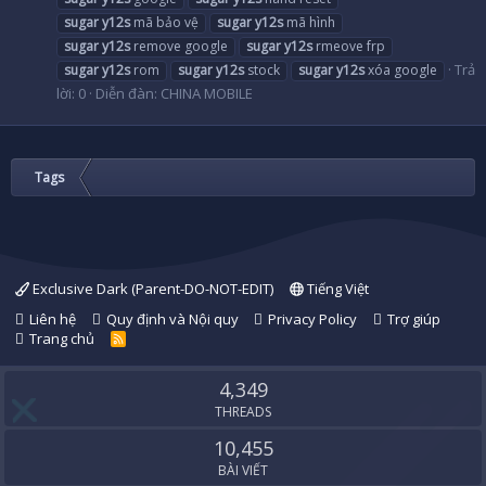
sugar
y12s
mã bảo vệ
sugar
y12s
mã hình
sugar
y12s
remove google
sugar
y12s
rmeove frp
Trả
sugar
y12s
rom
sugar
y12s
stock
sugar
y12s
xóa google
lời: 0
Diễn đàn:
CHINA MOBILE
Tags
Exclusive Dark (Parent-DO-NOT-EDIT)
Tiếng Việt
Liên hệ
Quy định và Nội quy
Privacy Policy
Trợ giúp
Trang chủ
R
S
S
4,349
THREADS
10,455
BÀI VIẾT