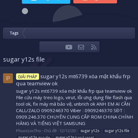
Tags
youtube
Liên hệ
RSS
Facebook
Twitter
sugar y12s file
sugar y12s mt6739 xóa mật khẩu frp
GIẢI PHÁP
P
qua teamview ok
sugar y12s mt6739 xóa mật khẩu frp qua teamview ok
File cứu máy treo logo, virut, lỗi ưng dụng file flash qua
tool ok, fix máy mã bảo vệ, unbrich ok ANH EM AI CẦN
CALL/ZALO 0909246370 Viber : 0909246370 SĐT :
0909.246.370 CHUYÊN CUNG CẤP ROM CHINA CHÍNH
HÃNG VÀ TIẾNG VIỆT SAMSUNG
PhuocLocTho
Chủ đề
12/12/20
sugar
y12s
sugar
y12s
file
sugar
y12s
google
sugar
y12s
hand reset