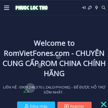
Welcome to
RomVietFones.com - CHUYÊN
CUNG CẤP ROM CHINA CHÍNH
HÃNG
LIÊN HỆ : 0909.246.370 ( ZALO/PHONE) - ĐỂ ĐƯỢC HỖ TRỢ
SỚM NHẤT .
Đăng nhập
Register