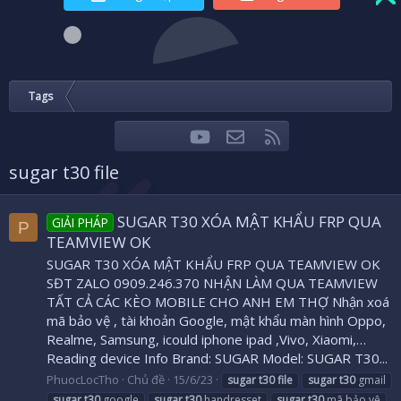
Tags
youtube
Liên hệ
RSS
Facebook
Twitter
sugar t30 file
SUGAR T30 XÓA MẬT KHẨU FRP QUA
GIẢI PHÁP
P
TEAMVIEW OK
SUGAR T30 XÓA MẬT KHẨU FRP QUA TEAMVIEW OK
SĐT ZALO 0909.246.370 NHẬN LÀM QUA TEAMVIEW
TẤT CẢ CÁC KÈO MOBILE CHO ANH EM THỢ Nhận xoá
mã bảo vệ , tài khoản Google, mật khẩu màn hình Oppo,
Realme, Samsung, icould iphone ipad ,Vivo, Xiaomi,…
Reading device Info Brand: SUGAR Model: SUGAR T30...
PhuocLocTho
Chủ đề
15/6/23
sugar
t30
file
sugar
t30
gmail
sugar
t30
google
sugar
t30
handresset
sugar
t30
mã bảo vệ