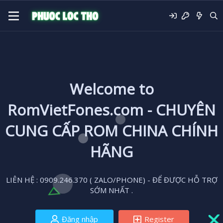
Welcome to
RomVietFones.com - CHUYÊN
CUNG CẤP ROM CHINA CHÍNH
HÃNG
LIÊN HỆ : 0909.246.370 ( ZALO/PHONE) - ĐỂ ĐƯỢC HỖ TRỢ
SỚM NHẤT .
Đăng nhập
Register