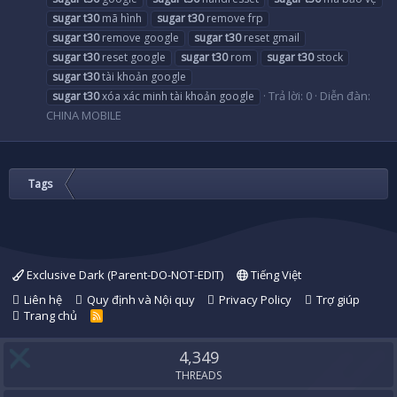
sugar
t30
mã hình
sugar
t30
remove frp
sugar
t30
remove google
sugar
t30
reset gmail
sugar
t30
reset google
sugar
t30
rom
sugar
t30
stock
sugar
t30
tài khoản google
Trả lời: 0
Diễn đàn:
sugar
t30
xóa xác minh tài khoản google
CHINA MOBILE
Tags
Exclusive Dark (Parent-DO-NOT-EDIT)
Tiếng Việt
Liên hệ
Quy định và Nội quy
Privacy Policy
Trợ giúp
Trang chủ
R
S
S
4,349
THREADS