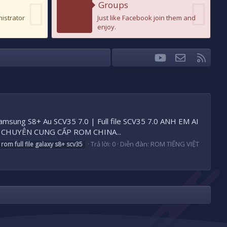
Groups
nistrator
Just like Facebook join them and
enjoy.
youtube
Liên hệ
RSS
Facebook
Twitter
amsung S8+ Au SCV35 7.0 | Full file SCV35 7.0 ANH EM AI
70 CHUYÊN CUNG CẤP ROM CHINA...
Trả lời: 0
Diễn đàn:
ROM TIẾNG VIỆT
rom
full
file
galaxy
s8+
scv35