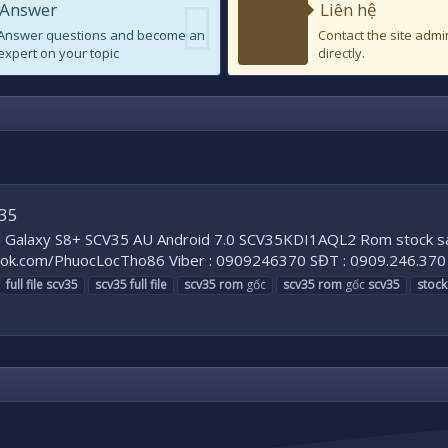
Answer
Liên hệ
Answer questions and become an
Contact the site admi
expert on your topic
directly.
V35
full Galaxy S8+ SCV35 AU Android 7.0 SCV35KDI1AQL2 Rom stock s
ok.com/PhuocLocTho86 Viber : 0909246370 SĐT : 0909.246.3
full
file
scv35
scv35
full
file
scv35
rom
gốc
scv35
rom
gốc
scv35
stock