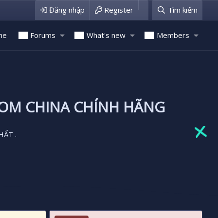
Đăng nhập
Register
Tìm kiếm
me
Forums
What's new
Members
ROM CHINA CHÍNH HÃNG
HẤT .