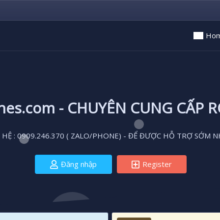
Ho
ones.com - CHUYÊN CUNG CẤP 
 HỆ : 0909.246.370 ( ZALO/PHONE) - ĐỂ ĐƯỢC HỖ TRỢ SỚM N
Đăng nhập
Register