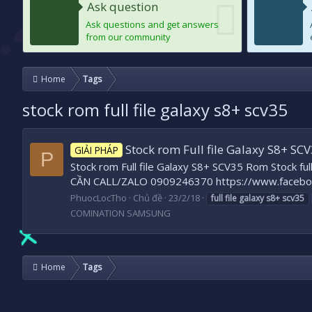
Ask question
Ask questions and get answers
from our community
Home
Tags
stock rom full file galaxy s8+ scv35
Stock rom Full file Galaxy S8+ SC
GIẢI PHÁP
P
Stock rom Full file Galaxy S8+ SCV35 Rom Stock 
CẦN CALL/ZALO 0909246370 https://www.facebo
PhuocLocTho
Chủ đề
23/2/18
full
file
galaxy
s8+
scv35
COMINATION SAMSUNG
Home
Tags