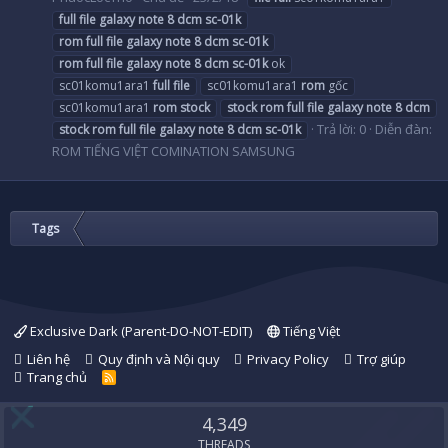
full
file
galaxy
note
8
dcm
sc-01k
rom
full
file
galaxy
note
8
dcm
sc-01k
rom
full
file
galaxy
note
8
dcm
sc-01k
ok
sc01komu1ara1
full
file
sc01komu1ara1
rom
gốc
sc01komu1ara1
rom
stock
stock
rom
full
file
galaxy
note
8
dcm
Trả lời: 0
Diễn đàn:
stock
rom
full
file
galaxy
note
8
dcm
sc-01k
ROM TIẾNG VIỆT COMINATION SAMSUNG
Tags
Exclusive Dark (Parent-DO-NOT-EDIT)
Tiếng Việt
Liên hệ
Quy định và Nội quy
Privacy Policy
Trợ giúp
Trang chủ
R
S
S
4,349
THREADS