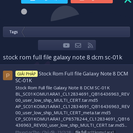
Tags
youtube
Liên hệ
RSS
Facebook
Twitter
stock rom full file galaxy note 8 dcm sc-01k
Stock Rom Full file Galaxy Note 8 DCM
GIẢI PHÁP
P
SC-01K
Stock Rom Full file Galaxy Note 8 DCM SC-01K
BL_SC01KOMU1ARA1_CL12834691_QB16436963_REV
00_user_low_ship_MULTI_CERT.tar.md5
AP_SC01KOMU1ARA1_CL12834691_QB16436963_REV
00_user_low_ship_MULTI_CERT_meta.tar.md5
CP_SC01KOMU1ARA1_CP8578244_CL12834691_QB16
436963_REV00_user_low_ship_MULTI_CERT.tar.md5...
PhuocLocTho
Chủ đề
23/2/18
file
full
sc01komu1ara1