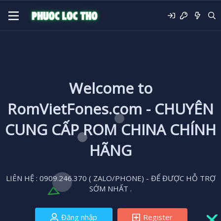
Welcome to
RomVietFones.com - CHUYÊN
CUNG CẤP ROM CHINA CHÍNH
HÃNG
LIÊN HỆ : 0909.246.370 ( ZALO/PHONE) - ĐỂ ĐƯỢC HỖ TRỢ
SỚM NHẤT .
Đăng nhập
Register