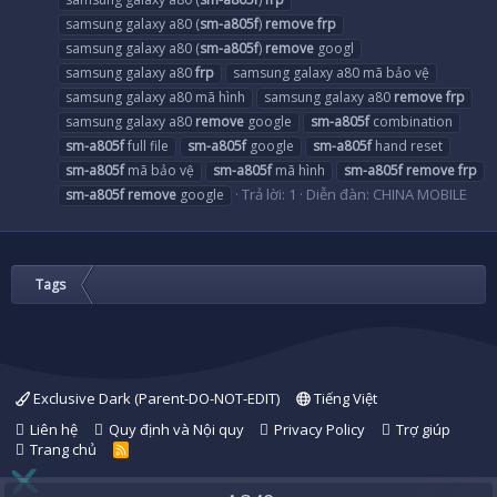
samsung galaxy a80 (
sm-a805f
)
remove
frp
samsung galaxy a80 (
sm-a805f
)
remove
googl
samsung galaxy a80
frp
samsung galaxy a80 mã bảo vệ
samsung galaxy a80 mã hình
samsung galaxy a80
remove
frp
samsung galaxy a80
remove
google
sm-a805f
combination
sm-a805f
full file
sm-a805f
google
sm-a805f
hand reset
sm-a805f
mã bảo vệ
sm-a805f
mã hình
sm-a805f
remove
frp
Trả lời: 1
Diễn đàn:
CHINA MOBILE
sm-a805f
remove
google
Tags
Exclusive Dark (Parent-DO-NOT-EDIT)
Tiếng Việt
Liên hệ
Quy định và Nội quy
Privacy Policy
Trợ giúp
Trang chủ
R
S
S