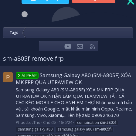
Tags
youtube
Liên hệ
RSS
Facebook
Twitter
sm-a805f remove frp
Samsung Galaxy A80 (SM-A805F) XÓA
GIẢI PHÁP
P
MK FRP QUA UTRAVIEW OK
Samsung Galaxy A80 (SM-A805F) XÓA MK FRP QUA
UTRAVIEW OK NHẬN LÀM QUA TEAMVIEW TẤT CẢ
CÁC KÈO MOBILE CHO ANH EM THỢ Nhận xoá mã bảo
vệ , tài khoản Google, mật khẩu màn hình Oppo, Realme,
Samsung, Vivo, Xiaomi,… liên hệ zalo 0909246370
PhuocLocTho
Chủ đề
16/9/24
combination
sm-a805f
samsung galaxy a80
samsung galaxy a80 (
sm-a805f
)
samsung galaxy a80 (
sm-a805f
)
frp