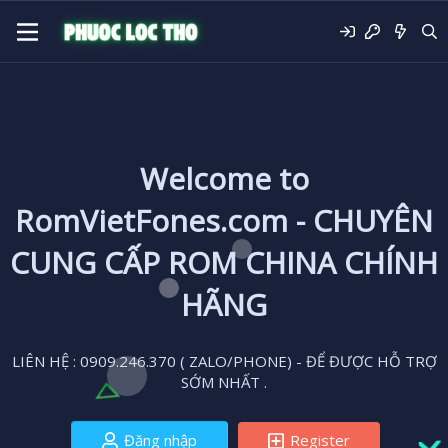
Welcome to
RomVietFones.com - CHUYÊN
CUNG CẤP ROM CHINA CHÍNH
HÃNG
LIÊN HỆ : 0909.246.370 ( ZALO/PHONE) - ĐỂ ĐƯỢC HỖ TRỢ
SỚM NHẤT .
Đăng nhập
Register