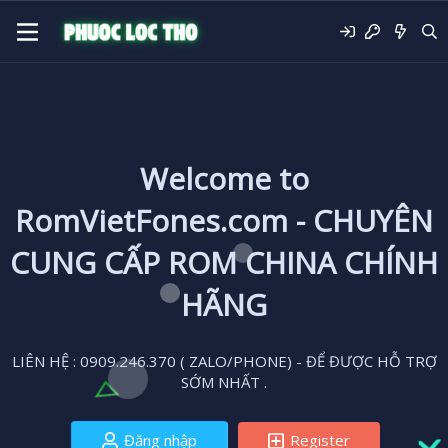
Welcome to
RomVietFones.com - CHUYÊN
CUNG CẤP ROM CHINA CHÍNH
HÃNG
LIÊN HỆ : 0909.246.370 ( ZALO/PHONE) - ĐỂ ĐƯỢC HỖ TRỢ
SỚM NHẤT .
Đăng nhập
Register