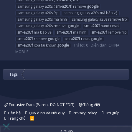
samsung galaxy a20s (
sm-a207f
) remove
google
samsung galaxy a20s frp
samsung galaxy a20s mã bảo vệ
samsung galaxy a20s mã hình
samsung galaxy a20s remove frp
samsung galaxy a20s rmeove
google
sm-a207f
hand
reset
sm-a207f
mã bảo vệ
sm-a207f
mã hình
sm-a207f
remove frp
sm-a207f
remove
google
sm-a207f
reset
google
Trả lời: 0
Diễn đàn:
CHINA
sm-a207f
xóa tài khoản
google
MOBILE
Tags
Exclusive Dark (Parent-DO-NOT-EDIT)
Tiếng Việt
Liên hệ
Quy định và Nội quy
Privacy Policy
Trợ giúp
Trang chủ
R
S
S