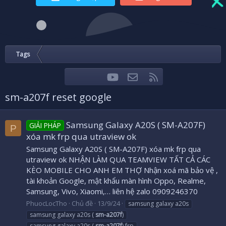
Tags
youtube
Liên hệ
RSS
Facebook
Twitter
sm-a207f reset google
Samsung Galaxy A20S ( SM-A207F)
GIẢI PHÁP
P
xóa mk frp qua utraview ok
Samsung Galaxy A20S ( SM-A207F) xóa mk frp qua
utraview ok NHẬN LÀM QUA TEAMVIEW TẤT CẢ CÁC
KÈO MOBILE CHO ANH EM THỢ Nhận xoá mã bảo vệ ,
tài khoản Google, mật khẩu màn hình Oppo, Realme,
Samsung, Vivo, Xiaomi,… liên hệ zalo 0909246370
PhuocLocTho
Chủ đề
13/9/24
samsung galaxy a20s
samsung galaxy a20s (
sm-a207f
)
samsung galaxy a20s (
sm-a207f
) frp