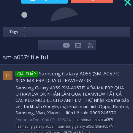
Tags
youtube
Liên hệ
RSS
Facebook
Twitter
sm-a057f file full
Samsung Galaxy A05S (SM-A057F)
GIẢI PHÁP
P
XÓA MK FRP QUA UTRAVIEW OK
Samsung Galaxy A05S (SM-A057F) XÓA MK FRP QUA
UTRAVIEW OK NHẬN LÀM QUA TEAMVIEW TẤT CẢ
CÁC KÈO MOBILE CHO ANH EM THỢ Nhận xoá mã bảo
vệ , tài khoản Google, mật khẩu màn hình Oppo, Realme,
Samsung, Vivo, Xiaomi,… liên hệ zalo 0909246370
PhuocLocTho
Chủ đề
13/9/24
combination
sm-a057f
samsung galaxy a05s
samsung galaxy a05s (
sm-a057f
)
samsung galaxy a05s (
sm-a057f
) mã bảo vệ