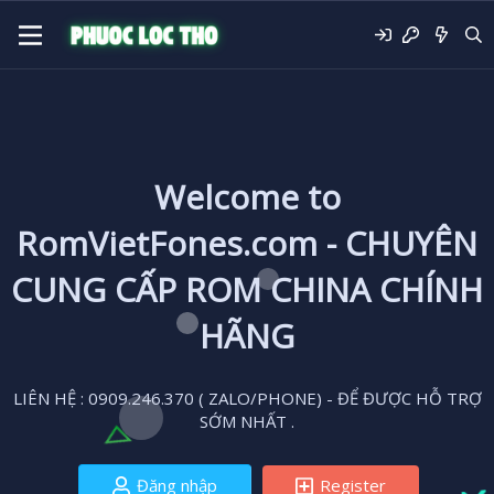
Welcome to
RomVietFones.com - CHUYÊN
CUNG CẤP ROM CHINA CHÍNH
HÃNG
LIÊN HỆ : 0909.246.370 ( ZALO/PHONE) - ĐỂ ĐƯỢC HỖ TRỢ
SỚM NHẤT .
Đăng nhập
Register