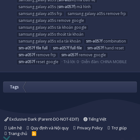
samsung galaxy a05s (
sm-a057f
) mã hình
samsung galaxy a05s frp
samsung galaxy a05s remove frp
samsung galaxy a05s remove google
samsung galaxy a05s tài khoản google
samsung galaxy a05s thoát tài khoản
samsung galaxy a05s xóa tài khoản
sm-a057f
combination
sm-a057f
file
full
sm-a057f
full
file
sm-a057f
hand reset
sm-a057f
remove frp
sm-a057f
remove google
Trả lời: 0
Diễn đàn:
CHINA MOBILE
sm-a057f
reset google
Tags
Exclusive Dark (Parent-DO-NOT-EDIT)
Tiếng Việt
Liên hệ
Quy định và Nội quy
Privacy Policy
Trợ giúp
Trang chủ
R
S