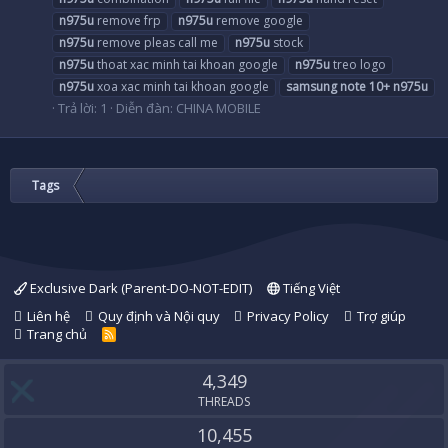
n975u
remove frp
n975u
remove google
n975u
remove pleas call me
n975u
stock
n975u
thoat xac minh tai khoan google
n975u
treo logo
n975u
xoa xac minh tai khoan google
samsung
note
10+
n975u
Trả lời: 1
Diễn đàn:
CHINA MOBILE
Tags
Exclusive Dark (Parent-DO-NOT-EDIT)
Tiếng Việt
Liên hệ
Quy định và Nội quy
Privacy Policy
Trợ giúp
Trang chủ
R
S
S
4,349
THREADS
10,455