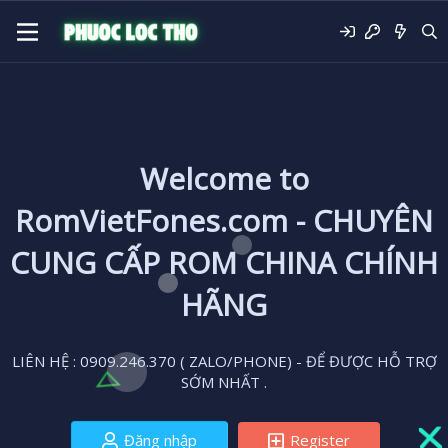
Welcome to
RomVietFones.com - CHUYÊN
CUNG CẤP ROM CHINA CHÍNH
HÃNG
LIÊN HỆ : 0909.246.370 ( ZALO/PHONE) - ĐỂ ĐƯỢC HỖ TRỢ
SỚM NHẤT .
Đăng nhập
Register