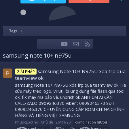
Tags
youtube
Liên hệ
RSS
Facebook
Twitter
samsung note 10+ n975u
samsung Note 10+ N975U xóa frp qua
GIẢI PHÁP
P
teamview ok
samsung Note 10+ N975U xóa frp qua teamview ok File
cứu máy treo logo, virut, lỗi ưng dụng file flash qua tool
ok, fix máy mã bảo vệ, unbrich ok ANH EM AI CẦN
CALL/ZALO 0909246370 Viber : 0909246370 SĐT :
0909.246.370 CHUYÊN CUNG CẤP ROM CHINA CHÍNH
HÃNG VÀ TIẾNG VIỆT SAMSUNG
PhuocLocTho
Chủ đề
26/11/20
combination
n975u
n975u
combination
n975u
full file
n975u
hand reset