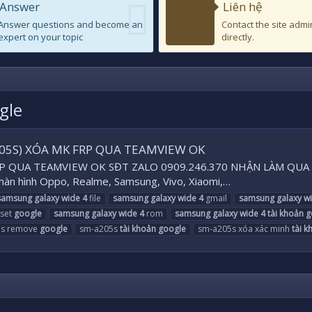
Answer
Liên hệ
Answer questions and become an
Contact the site admi
expert on your topic
directly.
gle
205S) XÓA MK FRP QUA TEAMVIEW OK
FRP QUA TEAMVIEW OK SĐT ZALO 0909.246.370 NHẬN LÀM QU
màn hình Oppo, Realme, Samsung, Vivo, Xiaomi,…
samsung
galaxy
wide
4
file
samsung
galaxy
wide
4
gmail
samsung
galaxy
w
set
google
samsung
galaxy
wide
4
rom
samsung
galaxy
wide
4
tài
khoản
g
5s remove
google
sm-a205s
tài
khoản
google
sm-a205s xóa xác minh
tài
k