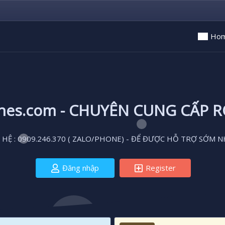
Ho
ones.com - CHUYÊN CUNG CẤP 
 HỆ : 0909.246.370 ( ZALO/PHONE) - ĐỂ ĐƯỢC HỖ TRỢ SỚM N
Đăng nhập
Register