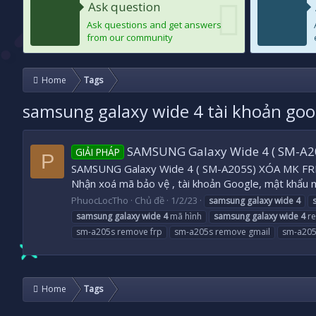
Ask question
Ask questions and get answers
from our community
Home
Tags
samsung galaxy wide 4 tài khoản goo
SAMSUNG Galaxy Wide 4 ( SM-A
GIẢI PHÁP
P
SAMSUNG Galaxy Wide 4 ( SM-A205S) XÓA MK 
Nhận xoá mã bảo vệ , tài khoản Google, mật khẩu 
PhuocLocTho
Chủ đề
1/2/23
samsung
galaxy
wide
4
samsung
galaxy
wide
4
mã hình
samsung
galaxy
wide
4
re
sm-a205s remove frp
sm-a205s remove gmail
sm-a20
Home
Tags