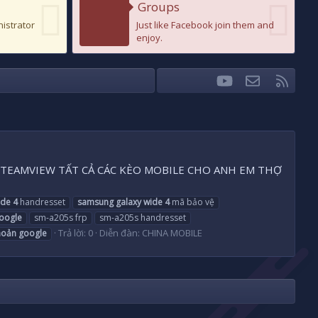
Groups
nistrator
Just like Facebook join them and
enjoy.
youtube
Liên hệ
RSS
Facebook
Twitter
A TEAMVIEW TẤT CẢ CÁC KÈO MOBILE CHO ANH EM THỢ
ide
4
handresset
samsung
galaxy
wide
4
mã bảo vệ
oogle
sm-a205s frp
sm-a205s handresset
Trả lời: 0
Diễn đàn:
CHINA MOBILE
hoản
google