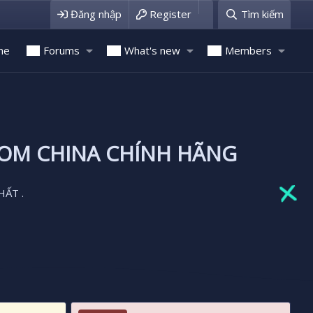
Đăng nhập
Register
Tìm kiếm
me
Forums
What's new
Members
ROM CHINA CHÍNH HÃNG
HẤT .