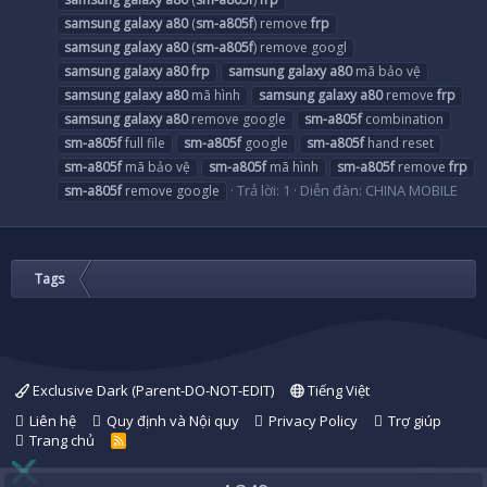
samsung
galaxy
a80
(
sm-a805f
) remove
frp
samsung
galaxy
a80
(
sm-a805f
) remove googl
samsung
galaxy
a80
frp
samsung
galaxy
a80
mã bảo vệ
samsung
galaxy
a80
mã hình
samsung
galaxy
a80
remove
frp
samsung
galaxy
a80
remove google
sm-a805f
combination
sm-a805f
full file
sm-a805f
google
sm-a805f
hand reset
sm-a805f
mã bảo vệ
sm-a805f
mã hình
sm-a805f
remove
frp
Trả lời: 1
Diễn đàn:
CHINA MOBILE
sm-a805f
remove google
Tags
Exclusive Dark (Parent-DO-NOT-EDIT)
Tiếng Việt
Liên hệ
Quy định và Nội quy
Privacy Policy
Trợ giúp
Trang chủ
R
S
S