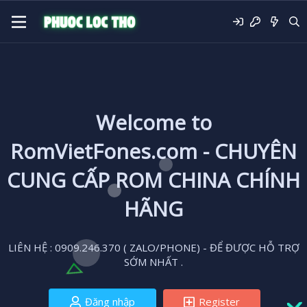
Welcome to
RomVietFones.com - CHUYÊN
CUNG CẤP ROM CHINA CHÍNH
HÃNG
LIÊN HỆ : 0909.246.370 ( ZALO/PHONE) - ĐỂ ĐƯỢC HỖ TRỢ
SỚM NHẤT .
Đăng nhập
Register