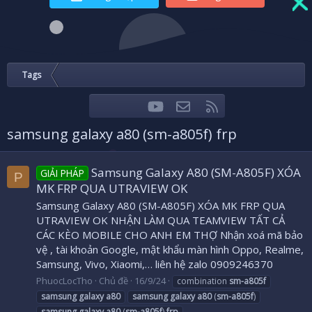
Tags
youtube
Liên hệ
RSS
Facebook
Twitter
samsung galaxy a80 (sm-a805f) frp
Samsung Galaxy A80 (SM-A805F) XÓA
GIẢI PHÁP
P
MK FRP QUA UTRAVIEW OK
Samsung Galaxy A80 (SM-A805F) XÓA MK FRP QUA
UTRAVIEW OK NHẬN LÀM QUA TEAMVIEW TẤT CẢ
CÁC KÈO MOBILE CHO ANH EM THỢ Nhận xoá mã bảo
vệ , tài khoản Google, mật khẩu màn hình Oppo, Realme,
Samsung, Vivo, Xiaomi,… liên hệ zalo 0909246370
PhuocLocTho
Chủ đề
16/9/24
combination
sm-a805f
samsung
galaxy
a80
samsung
galaxy
a80
(
sm-a805f
)
samsung
galaxy
a80
(
sm-a805f
)
frp