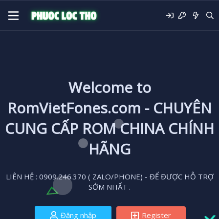
Welcome to
RomVietFones.com - CHUYÊN
CUNG CẤP ROM CHINA CHÍNH
HÃNG
LIÊN HỆ : 0909.246.370 ( ZALO/PHONE) - ĐỂ ĐƯỢC HỖ TRỢ
SỚM NHẤT .
Đăng nhập
Register