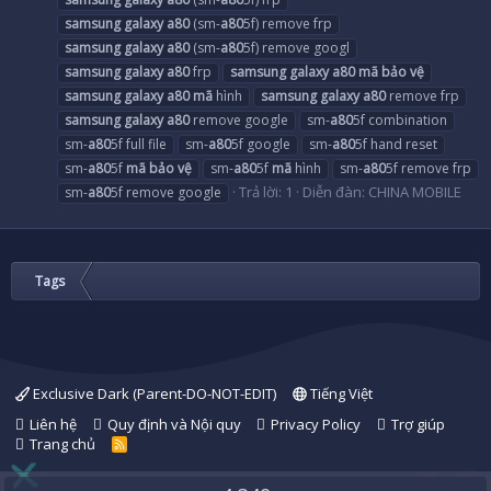
samsung
galaxy
a80
(sm-
a80
5f) remove frp
samsung
galaxy
a80
(sm-
a80
5f) remove googl
samsung
galaxy
a80
frp
samsung
galaxy
a80
mã
bảo
vệ
samsung
galaxy
a80
mã
hình
samsung
galaxy
a80
remove frp
samsung
galaxy
a80
remove google
sm-
a80
5f combination
sm-
a80
5f full file
sm-
a80
5f google
sm-
a80
5f hand reset
sm-
a80
5f
mã
bảo
vệ
sm-
a80
5f
mã
hình
sm-
a80
5f remove frp
Trả lời: 1
Diễn đàn:
CHINA MOBILE
sm-
a80
5f remove google
Tags
Exclusive Dark (Parent-DO-NOT-EDIT)
Tiếng Việt
Liên hệ
Quy định và Nội quy
Privacy Policy
Trợ giúp
Trang chủ
R
S
S