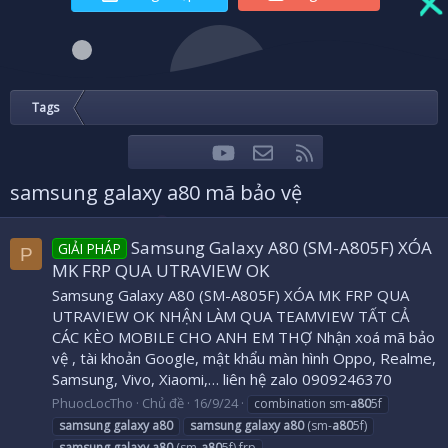
Tags
youtube
Liên hệ
RSS
Facebook
Twitter
samsung galaxy a80 mã bảo vệ
Samsung Galaxy A80 (SM-A805F) XÓA
GIẢI PHÁP
P
MK FRP QUA UTRAVIEW OK
Samsung Galaxy A80 (SM-A805F) XÓA MK FRP QUA
UTRAVIEW OK NHẬN LÀM QUA TEAMVIEW TẤT CẢ
CÁC KÈO MOBILE CHO ANH EM THỢ Nhận xoá mã bảo
vệ , tài khoản Google, mật khẩu màn hình Oppo, Realme,
Samsung, Vivo, Xiaomi,… liên hệ zalo 0909246370
PhuocLocTho
Chủ đề
16/9/24
combination sm-
a80
5f
samsung
galaxy
a80
samsung
galaxy
a80
(sm-
a80
5f)
samsung
galaxy
a80
(sm-
a80
5f) frp