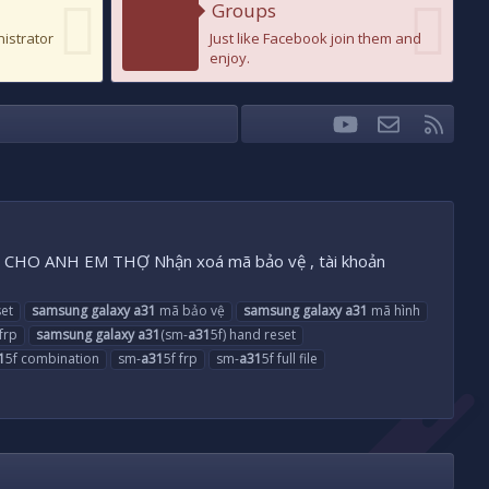
Groups
nistrator
Just like Facebook join them and
enjoy.
youtube
Liên hệ
RSS
Facebook
Twitter
CHO ANH EM THỢ Nhận xoá mã bảo vệ , tài khoản
et
samsung
galaxy
a31
mã bảo vệ
samsung
galaxy
a31
mã hình
 frp
samsung
galaxy
a31
(sm-
a31
5f) hand reset
1
5f combination
sm-
a31
5f frp
sm-
a31
5f full file