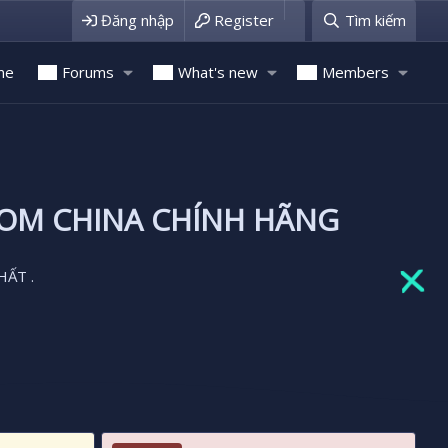
Đăng nhập
Register
Tìm kiếm
me
Forums
What's new
Members
ROM CHINA CHÍNH HÃNG
HẤT .