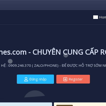
Ho
ones.com - CHUYÊN CUNG CẤP 
 HỆ : 0909.246.370 ( ZALO/PHONE) - ĐỂ ĐƯỢC HỖ TRỢ SỚM N
Đăng nhập
Register