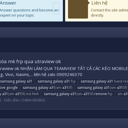
Answer
Liên hệ
Answer questions and become an
Contact the site admi
expert on your topic
directly.
óa mk frp qua utraview ok
 utraview ok NHẬN LÀM QUA TEAMVIEW TẤT CẢ CÁC KÈO MOBILE 
, Vivo, Xiaomi,… liên hệ zalo 0909246370
samsung
galaxy
a31
samsung
galaxy
a31
frp
samsung
galaxy
a31
hand res
ove
google
samsung
galaxy
a31
(sm-
a31
5f)
samsung
galaxy
a31
(sm-
a31
5f)
y
a31
(sm-
a31
5f) mã hình
samsung
galaxy
a31
(sm-
a31
5f)
remove
frp
sm-
a3
 2
Diễn đàn:
CHINA MOBILE