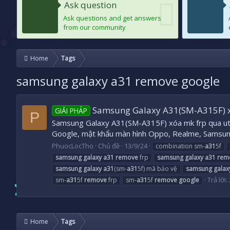
Ask question
Ask questions and get answers
from our community
Home
Tags
samsung galaxy a31 remove google
Samsung Galaxy A31(SM-A315F) x
GIẢI PHÁP
P
Samsung Galaxy A31(SM-A315F) xóa mk frp qua
Google, mật khẩu màn hình Oppo, Realme, Samsung
PhuocLocTho
Chủ đề
13/9/24
combination sm-
a31
5f
samsung
galaxy
a31
remove
frp
samsung
galaxy
a31
rem
samsung
galaxy
a31
(sm-
a31
5f) mã bảo vệ
samsung
galax
Trả lời:
sm-
a31
5f
remove
frp
sm-
a31
5f
remove
google
Home
Tags