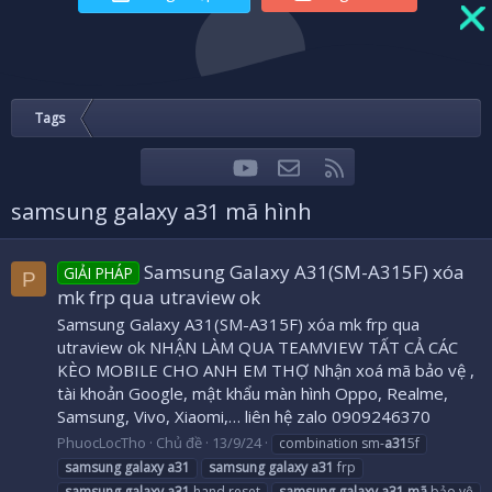
Tags
youtube
Liên hệ
RSS
Facebook
Twitter
samsung galaxy a31 mã hình
Samsung Galaxy A31(SM-A315F) xóa
GIẢI PHÁP
P
mk frp qua utraview ok
Samsung Galaxy A31(SM-A315F) xóa mk frp qua
utraview ok NHẬN LÀM QUA TEAMVIEW TẤT CẢ CÁC
KÈO MOBILE CHO ANH EM THỢ Nhận xoá mã bảo vệ ,
tài khoản Google, mật khẩu màn hình Oppo, Realme,
Samsung, Vivo, Xiaomi,… liên hệ zalo 0909246370
PhuocLocTho
Chủ đề
13/9/24
combination sm-
a31
5f
samsung
galaxy
a31
samsung
galaxy
a31
frp
samsung
galaxy
a31
hand reset
samsung
galaxy
a31
mã
bảo vệ