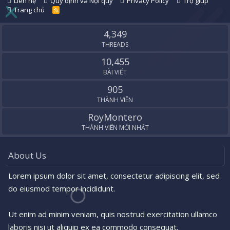
Liên hệ
Quy định và Nội quy
Privacy Policy
Trợ giúp
Trang chủ
R
S
S
4,349
THREADS
10,455
BÀI VIẾT
905
THÀNH VIÊN
RoyMontero
THÀNH VIÊN MỚI NHẤT
About Us
Lorem ipsum dolor sit amet, consectetur adipiscing elit, sed
do eiusmod tempor incididunt.
Ut enim ad minim veniam, quis nostrud exercitation ullamco
laboris nisi ut aliquip ex ea commodo consequat.