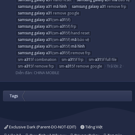
samsung
galaxy
a31
mã
hình
samsung
galaxy
a31
remove frp
samsung
galaxy
a31
remove google
samsung
galaxy
a31
(sm-
a31
5f)
samsung
galaxy
a31
(sm-
a31
5f) frp
samsung
galaxy
a31
(sm-
a31
5f) hand reset
samsung
galaxy
a31
(sm-
a31
5f)
mã
bảo vệ
samsung
galaxy
a31
(sm-
a31
5f)
mã
hình
samsung
galaxy
a31
(sm-
a31
5f) remove frp
sm-
a31
5f combination
sm-
a31
5f frp
sm-
a31
5f full file
Trả lời: 2
sm-
a31
5f remove frp
sm-
a31
5f remove google
Diễn đàn:
CHINA MOBILE
Tags
Exclusive Dark (Parent-DO-NOT-EDIT)
Tiếng Việt