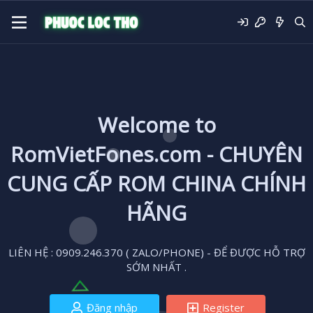
Welcome to
RomVietFones.com - CHUYÊN
CUNG CẤP ROM CHINA CHÍNH
HÃNG
LIÊN HỆ : 0909.246.370 ( ZALO/PHONE) - ĐỂ ĐƯỢC HỖ TRỢ
SỚM NHẤT .
Đăng nhập
Register