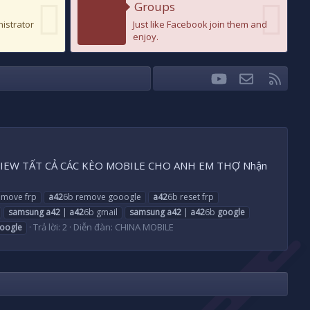
Groups
nistrator
Just like Facebook join them and
enjoy.
youtube
Liên hệ
RSS
Facebook
Twitter
EAMVIEW TẤT CẢ CÁC KÈO MOBILE CHO ANH EM THỢ Nhận
emove frp
a42
6b remove gooogle
a42
6b reset frp
samsung
a42
|
a42
6b gmail
samsung
a42
|
a42
6b
google
Trả lời: 2
Diễn đàn:
CHINA MOBILE
oogle