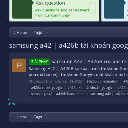
Ask question
Ask questions and get answers
from our community
Home
Tags
samsung a42 | a426b tài khoản goog
Samsung A42 | A426B xóa xác min
GIẢI PHÁP
P
Samsung A42 | A426B xóa xác minh tài khoản 
xoá mã bảo vệ , tài khoản Google, mật khẩu màn h
PhuocLocTho
Chủ đề
11/9/22
a42
6b combination
a4
a42
6b reset
google
a42
6b xóa
tài
khoản
google
a42
6b
samsung
a42
|
a42
6b hand reset
samsung
a42
|
a42
6b m
Home
Tags