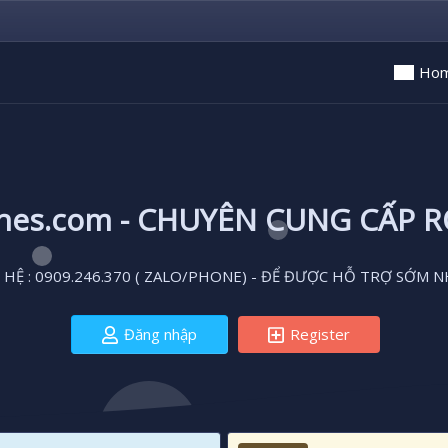
Ho
ones.com - CHUYÊN CUNG CẤP 
 HỆ : 0909.246.370 ( ZALO/PHONE) - ĐỂ ĐƯỢC HỖ TRỢ SỚM N
Đăng nhập
Register