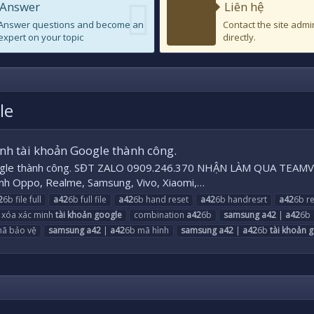
Answer
Liên hệ
Answer questions and become an
Contact the site admi
expert on your topic
directly.
le
h tài khoản Google thành công.
Google thành công. SĐT ZALO 0909.246.370 NHẬN LÀM QUA T
ình Oppo, Realme, Samsung, Vivo, Xiaomi,…
2
6b file full
a42
6b full file
a42
6b hand reset
a42
6b handresrt
a42
6b r
 xóa xác minh
tài
khoản
google
combination
a42
6b
samsung
a42
|
a42
6b
ã bảo vệ
samsung
a42
|
a42
6b mã hình
samsung
a42
|
a42
6b
tài
khoản
g