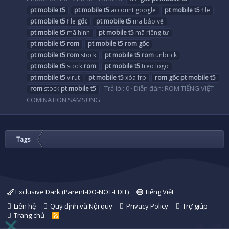
pt
mobile
t5
pt
mobile
t5
account google
pt
mobile
t5
file
pt
mobile
t5
file
gốc
pt
mobile
t5
mã bảo vệ
pt
mobile
t5
mã hình
pt
mobile
t5
mã riêng tư
pt
mobile
t5
rom
pt
mobile
t5
rom
gốc
pt
mobile
t5
rom
stock
pt
mobile
t5
rom
unbrick
pt
mobile
t5
stock
rom
pt
mobile
t5
treo logo
pt
mobile
t5
virut
pt
mobile
t5
xóa frp
rom
gốc
pt
mobile
t5
Trả lời: 0
Diễn đàn:
ROM TIẾNG VIỆT
rom
stock
pt
mobile
t5
COMINATION SAMSUNG
Tags
Exclusive Dark (Parent-DO-NOT-EDIT)
Tiếng Việt
Liên hệ
Quy định và Nội quy
Privacy Policy
Trợ giúp
Trang chủ
R
S