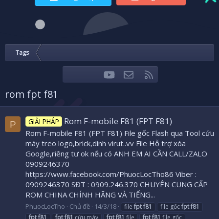
Tags
youtube
Liên hệ
RSS
Facebook
Twitter
rom fpt f81
Rom F-mobile F81 (FPT F81)
GIẢI PHÁP
P
Rom F-mobile F81 (FPT F81) File gốc Flash qua Tool cứu
máy treo logo,brick,dính virut..vv File Hỗ trợ xóa
Google,riêng tư ok nếu có ANH EM AI CẦN CALL/ZALO
0909246370
https://www.facebook.com/PhuocLocTho86 Viber :
0909246370 SĐT : 0909.246.370 CHUYÊN CUNG CẤP
ROM CHINA CHÍNH HÃNG VÀ TIẾNG...
PhuocLocTho
Chủ đề
14/3/18
file
fpt
f81
file gốc
fpt
f81
fpt
f81
fpt
f81
cứu máy
fpt
f81
file
fpt
f81
file gốc