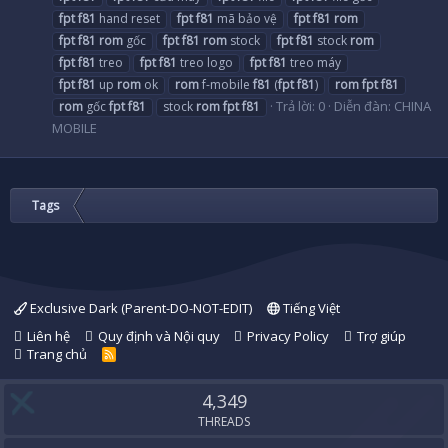
fpt
f81
hand reset
fpt
f81
mã bảo vệ
fpt
f81
rom
fpt
f81
rom
gốc
fpt
f81
rom
stock
fpt
f81
stock
rom
fpt
f81
treo
fpt
f81
treo logo
fpt
f81
treo máy
fpt
f81
up
rom
ok
rom
f-mobile
f81
(
fpt
f81
)
rom
fpt
f81
Trả lời: 0
Diễn đàn:
CHINA
rom
gốc
fpt
f81
stock
rom
fpt
f81
MOBILE
Tags
Exclusive Dark (Parent-DO-NOT-EDIT)
Tiếng Việt
Liên hệ
Quy định và Nội quy
Privacy Policy
Trợ giúp
Trang chủ
R
S
S
4,349
THREADS