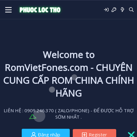
Welcome to
RomVietFones.com - CHUYÊN
CUNG CẤP ROM CHINA CHÍNH
HÃNG
LIÊN HỆ : 0909.246.370 ( ZALO/PHONE) - ĐỂ ĐƯỢC HỖ TRỢ
SỚM NHẤT .
Đăng nhập
Register