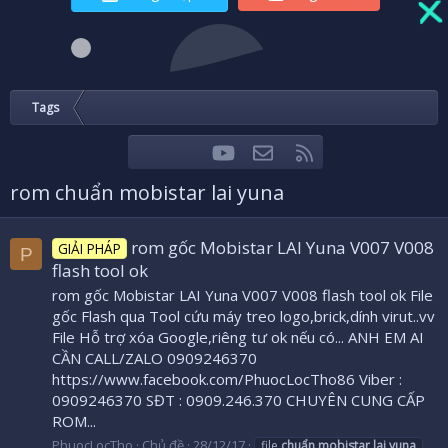
Tags
youtube
Liên hệ
RSS
Facebook
Twitter
rom chuẩn mobistar lai yuna
rom gốc Mobistar LAI Yuna V007 V008
GIẢI PHÁP
P
flash tool ok
rom gốc Mobistar LAI Yuna V007 V008 flash tool ok File
gốc Flash qua Tool cứu máy treo logo,brick,dính virut..vv
File Hỗ trợ xóa Google,riêng tư ok nếu có... ANH EM AI
CẦN CALL/ZALO 0909246370
https://www.facebook.com/PhuocLocTho86 Viber :
0909246370 SĐT : 0909.246.370 CHUYÊN CUNG CẤP
ROM...
PhuocLocTho
Chủ đề
28/12/17
file
chuẩn
mobistar
lai
yuna