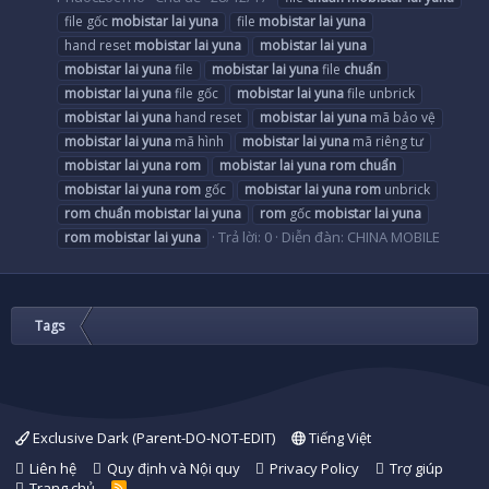
file gốc
mobistar
lai
yuna
file
mobistar
lai
yuna
hand reset
mobistar
lai
yuna
mobistar
lai
yuna
mobistar
lai
yuna
file
mobistar
lai
yuna
file
chuẩn
mobistar
lai
yuna
file gốc
mobistar
lai
yuna
file unbrick
mobistar
lai
yuna
hand reset
mobistar
lai
yuna
mã bảo vệ
mobistar
lai
yuna
mã hình
mobistar
lai
yuna
mã riêng tư
mobistar
lai
yuna
rom
mobistar
lai
yuna
rom
chuẩn
mobistar
lai
yuna
rom
gốc
mobistar
lai
yuna
rom
unbrick
rom
chuẩn
mobistar
lai
yuna
rom
gốc
mobistar
lai
yuna
Trả lời: 0
Diễn đàn:
CHINA MOBILE
rom
mobistar
lai
yuna
Tags
Exclusive Dark (Parent-DO-NOT-EDIT)
Tiếng Việt
Liên hệ
Quy định và Nội quy
Privacy Policy
Trợ giúp
Trang chủ
R