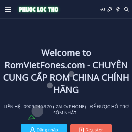
Welcome to
RomVietFones.com - CHUYÊN
CUNG CẤP ROM CHINA CHÍNH
HÃNG
LIÊN HỆ : 0909.246.370 ( ZALO/PHONE) - ĐỂ ĐƯỢC HỖ TRỢ
SỚM NHẤT .
Đăng nhập
Register