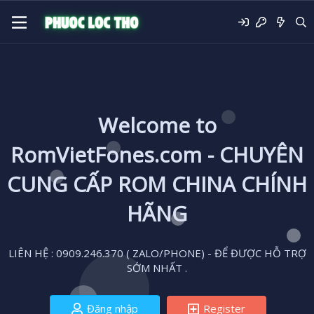
Welcome to
RomVietFones.com - CHUYÊN
CUNG CẤP ROM CHINA CHÍNH
HÃNG
LIÊN HỆ : 0909.246.370 ( ZALO/PHONE) - ĐỂ ĐƯỢC HỖ TRỢ
SỚM NHẤT .
Đăng nhập
Register