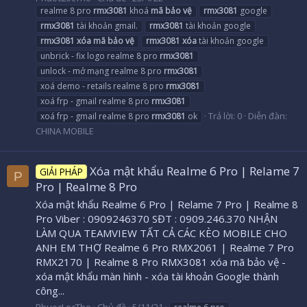
realme 8 pro
rmx3081
khoá
mã
bảo
vệ
rmx3081
google
rmx3081
tài khoản gmail.
rmx3081
tài khoản google
rmx3081
xóa
mã
bảo
vệ
rmx3081
xóa
tài khoản google
unbrick - fix logo realme 8 pro
rmx3081
unlock - mở mạng realme 8 pro
rmx3081
xoá demo - retails realme 8 pro
rmx3081
xoá frp - gmail realme 8 pro
rmx3081
Trả lời: 0
Diễn đàn:
xoá frp - gmail realme 8 pro
rmx3081
ok
CHINA MOBILE
Xóa mật khẩu Realme 6 Pro | Relame 7
GIẢI PHÁP
P
Pro | Realme 8 Pro
Xóa mật khẩu Realme 6 Pro | Relame 7 Pro | Realme 8
Pro Viber : 0909246370 SĐT : 0909.246.370 NHẬN
LÀM QUA TEAMVIEW TẤT CẢ CÁC KÈO MOBILE CHO
ANH EM THỢ Realme 6 Pro RMX2061 | Realme 7 Pro
RMX2170 | Realme 8 Pro RMX3081 xóa mã bảo vệ -
xóa mật khẩu màn hình - xóa tài khoản Google thành
công...
PhuocLocTho
Chủ đề
5/11/21