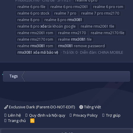
realme 6 pro
realme 6 pro file
realme 6 pro rmx2061
realme 6 pro rom
realme 6 pro stock
realme 7 pro
realme 7 pro rmx2170
realme 8 pro
realme 8 pro
rmx3081
realme 8 pro
xóa
tài khoản google
realme rmx2061 file
realme rmx2061 rom
realme rmx2170
realme rmx2170 file
realme rmx2170 rom
realme
rmx3081
file
realme
rmx3081
rom
rmx3081
remove password
Trả lời: 0
Diễn đàn:
CHINA MOBILE
rmx3081
xóa
mã
bảo
vệ
Tags
Exclusive Dark (Parent-DO-NOT-EDIT)
Tiếng Việt
Liên hệ
Quy định và Nội quy
Privacy Policy
Trợ giúp
Trang chủ
R
S
S