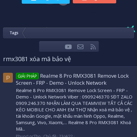
Tags
youtube
Liên hệ
RSS
Facebook
Twitter
rmx3081 xóa mã bảo vệ
Realme 8 Pro RMX3081 Remove Lock
GIẢI PHÁP
P
Screen - FRP - Demo - Unlock Network
Realme 8 Pro RMX3081 Remove Lock Screen - FRP -
Demo - Unlock Network Viber : 0909246370 SĐT ZALO
0909.246.370 NHẬN LÀM QUA TEAMVIEW TẤT CẢ CÁC
KÈO MOBILE CHO ANH EM THỢ Nhận xoá mã bảo vệ ,
tài khoản Google, mật khẩu màn hình Oppo, Realme,
Samsung, Vivo, Xiaomi,… Realme 8 Pro RMX3081 Khoá
Mã...
PhuocLocTho
Chủ đề
23/4/22