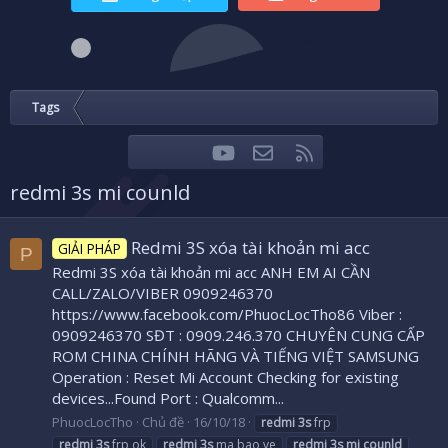
Tags
youtube
Liên hệ
RSS
Facebook
Twitter
redmi 3s mi counld
Redmi 3S xóa tài khoản mi acc
GIẢI PHÁP
P
Redmi 3S xóa tài khoản mi acc ANH EM AI CẦN
CALL/ZALO/VIBER 0909246370
https://www.facebook.com/PhuocLocTho86 Viber :
0909246370 SĐT : 0909.246.370 CHUYÊN CUNG CẤP
ROM CHINA CHÍNH HÃNG VÀ TIẾNG VIỆT SAMSUNG
Operation : Reset Mi Account Checking for existing
devices...Found Port : Qualcomm...
PhuocLocTho
Chủ đề
16/10/18
redmi
3s
frp
redmi
3s
frp ok
redmi
3s
ma bao ve
redmi
3s
mi
counld