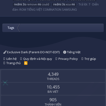
Trả lời: 7
Diễn
redmi
3s
remove
mi
could
redmi
3s
xoa
mi
đàn:
ROM TIẾNG VIỆT COMINATION SAMSUNG
Tags
Exclusive Dark (Parent-DO-NOT-EDIT)
Tiếng Việt
Liên hệ
Quy định và Nội quy
Privacy Policy
Trợ giúp
Trang chủ
R
S
S
4,349
THREADS
10,455
BÀI VIẾT
905
THÀNH VIÊN