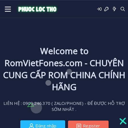
Welcome to
RomVietFones.com - CHUYÊN
CUNG CẤP ROM CHINA CHÍNH
HÃNG
LIÊN HỆ : 0909.246.370 ( ZALO/PHONE) - ĐỂ ĐƯỢC HỖ TRỢ
SỚM NHẤT .
Đăng nhập
Register