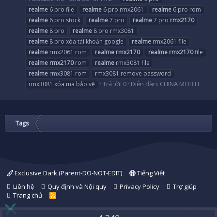
realme
6 pro file
realme
6 pro rmx2061
realme
6 pro rom
realme
6 pro stock
realme
7 pro
realme
7 pro
rmx2170
realme
8 pro
realme
8 pro rmx3081
realme
8 pro xóa tài khoản google
realme
rmx2061 file
realme
rmx2061 rom
realme
rmx2170
realme
rmx2170
file
realme
rmx2170
rom
realme
rmx3081 file
realme
rmx3081 rom
rmx3081 remove password
Trả lời: 0
Diễn đàn:
CHINA MOBILE
rmx3081 xóa mã bảo vệ
Tags
Exclusive Dark (Parent-DO-NOT-EDIT)
Tiếng Việt
Liên hệ
Quy định và Nội quy
Privacy Policy
Trợ giúp
Trang chủ
R
S
S