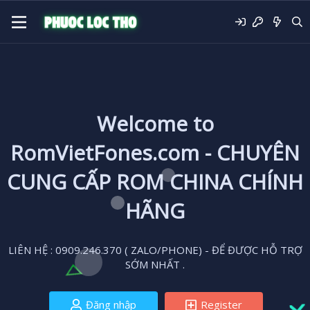
Welcome to
RomVietFones.com - CHUYÊN
CUNG CẤP ROM CHINA CHÍNH
HÃNG
LIÊN HỆ : 0909.246.370 ( ZALO/PHONE) - ĐỂ ĐƯỢC HỖ TRỢ
SỚM NHẤT .
Đăng nhập
Register