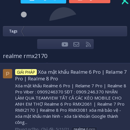
Tags
youtube
Liên hệ
RSS
Facebook
Twitter
realme rmx2170
Xóa mật khẩu Realme 6 Pro | Relame 7
GIẢI PHÁP
P
Pro | Realme 8 Pro
Xóa mật khẩu Realme 6 Pro | Relame 7 Pro | Realme 8
Pro Viber : 0909246370 SĐT : 0909.246.370 NHẬN
LÀM QUA TEAMVIEW TẤT CẢ CÁC KÈO MOBILE CHO
ANH EM THỢ Realme 6 Pro RMX2061 | Realme 7 Pro
RMX2170 | Realme 8 Pro RMX3081 xóa mã bảo vệ -
xóa mật khẩu màn hình - xóa tài khoản Google thành
công...
PhuocLocTho
Chủ đề
5/11/21
realme
6 pro