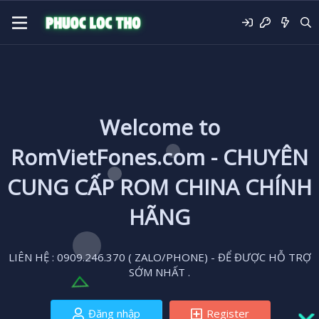
Welcome to
RomVietFones.com - CHUYÊN
CUNG CẤP ROM CHINA CHÍNH
HÃNG
LIÊN HỆ : 0909.246.370 ( ZALO/PHONE) - ĐỂ ĐƯỢC HỖ TRỢ
SỚM NHẤT .
Đăng nhập
Register