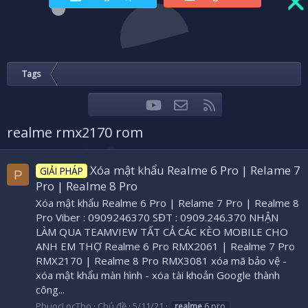
Tags
youtube
Liên hệ
RSS
Facebook
Twitter
realme rmx2170 rom
Xóa mật khẩu Realme 6 Pro | Relame 7
GIẢI PHÁP
P
Pro | Realme 8 Pro
Xóa mật khẩu Realme 6 Pro | Relame 7 Pro | Realme 8
Pro Viber : 0909246370 SĐT : 0909.246.370 NHẬN
LÀM QUA TEAMVIEW TẤT CẢ CÁC KÈO MOBILE CHO
ANH EM THỢ Realme 6 Pro RMX2061 | Realme 7 Pro
RMX2170 | Realme 8 Pro RMX3081 xóa mã bảo vệ -
xóa mật khẩu màn hình - xóa tài khoản Google thành
công...
PhuocLocTho
Chủ đề
5/11/21
realme
6 pro