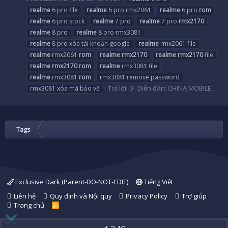
realme
6 pro file
realme
6 pro rmx2061
realme
6 pro
rom
realme
6 pro stock
realme
7 pro
realme
7 pro
rmx2170
realme
8 pro
realme
8 pro rmx3081
realme
8 pro xóa tài khoản google
realme
rmx2061 file
realme
rmx2061
rom
realme
rmx2170
realme
rmx2170
file
realme
rmx2170
rom
realme
rmx3081 file
realme
rmx3081
rom
rmx3081 remove password
Trả lời: 0
Diễn đàn:
CHINA MOBILE
rmx3081 xóa mã bảo vệ
Tags
Exclusive Dark (Parent-DO-NOT-EDIT)
Tiếng Việt
Liên hệ
Quy định và Nội quy
Privacy Policy
Trợ giúp
Trang chủ
R
S
S