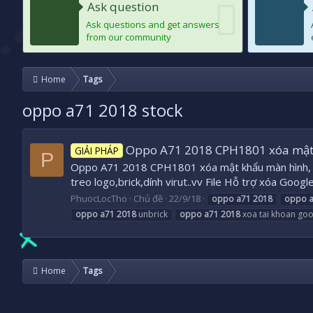
Ask question
Ask questions and get answers
from our community
Home
Tags
oppo a71 2018 stock
Oppo A71 2018 CPH1801 xóa mật 
GIẢI PHÁP
P
Oppo A71 2018 CPH1801 xóa mật khẩu màn hình, x
treo logo,brick,dính virut..vv File Hỗ trợ xóa G
PhuocLocTho
Chủ đề
22/9/18
oppo
a71
2018
oppo
oppo
a71
2018
unbrick
oppo
a71
2018
xoa tai khoan goo
Home
Tags