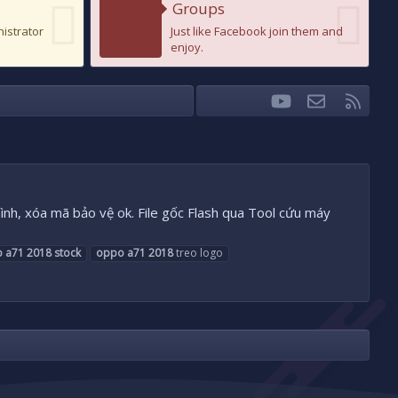
Groups
nistrator
Just like Facebook join them and
enjoy.
youtube
Liên hệ
RSS
Facebook
Twitter
, xóa mã bảo vệ ok. File gốc Flash qua Tool cứu máy
o
a71
2018
stock
oppo
a71
2018
treo logo