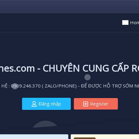
Ho
ones.com - CHUYÊN CUNG CẤP 
 HỆ : 0909.246.370 ( ZALO/PHONE) - ĐỂ ĐƯỢC HỖ TRỢ SỚM N
Đăng nhập
Register