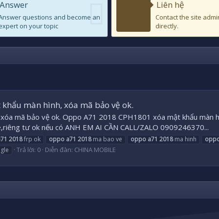
Answer
Liên hệ
Answer questions and become an
Contact the site admi
expert on your topic
directly.
khẩu màn hình, xóa mã bảo vệ ok.
óa mã bảo vệ ok. Oppo A71 2018 CPH1801 xóa mật khẩu màn hình
oogle,riêng tư ok nếu có ANH EM AI CẦN CALL/ZALO 0909246370...
a71
2018
frp ok
oppo
a71
2018
ma bao ve
oppo
a71
2018
ma hinh
opp
Trả lời: 0
Diễn đàn:
CHINA MOBILE
gle