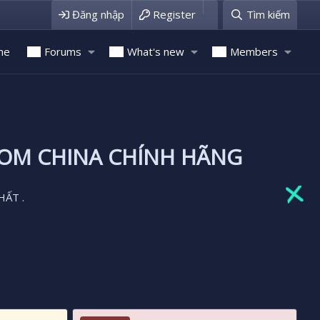
Đăng nhập
Register
Tìm kiếm
me
Forums
What's new
Members
ROM CHINA CHÍNH HÃNG
HẤT .